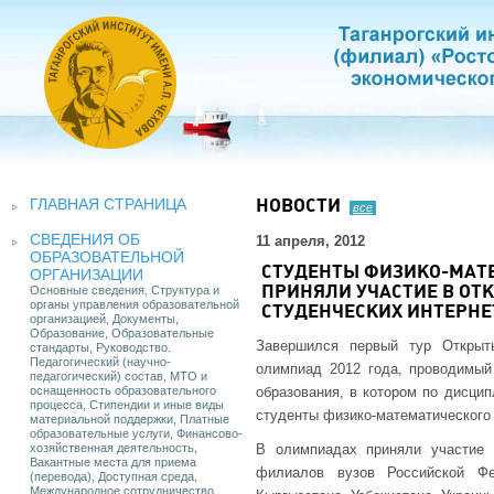
ГЛАВНАЯ СТРАНИЦА
НОВОСТИ
все
СВЕДЕНИЯ ОБ
11 апреля, 2012
ОБРАЗОВАТЕЛЬНОЙ
СТУДЕНТЫ ФИЗИКО-МАТ
ОРГАНИЗАЦИИ
Основные сведения, Структура и
ПРИНЯЛИ УЧАСТИЕ В О
органы управления образовательной
СТУДЕНЧЕСКИХ ИНТЕРН
организацией, Документы,
Образование, Образовательные
Завершился первый тур Открыт
стандарты, Руководство.
Педагогический (научно-
олимпиад 2012 года, проводимы
педагогический) состав, МТО и
оснащенность образовательного
образования, в котором по дисци
процесса, Стипендии и иные виды
студенты физико-математического
материальной поддержки, Платные
образовательные услуги, Финансово-
хозяйственная деятельность,
В олимпиадах приняли участие 
Вакантные места для приема
филиалов вузов Российской Фе
(перевода), Доступная среда,
Международное сотрудничество