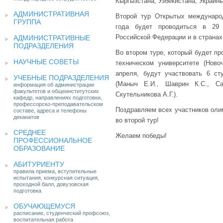
Кыргызстана, Узбекистана, Украин
АДМИНИСТРАТИВНАЯ
Второй тур Открытых междунаро
ГРУППА
года будет проводиться в 29
Российской Федерации и в странах
АДМИНИСТРАТИВНЫЕ
ПОДРАЗДЕЛЕНИЯ
Во втором туре, который будет п
НАУЧНЫЕ СОВЕТЫ
техническом университете (Новоч
апреля, будут участвовать 6 ст
УЧЕБНЫЕ ПОДРАЗДЕЛЕНИЯ
(Маныч Е.И., Шаврин К.С., Са
информация об администрации
факультетов и общеинститутских
Скутельникова А.Г.).
кафедр, направлениях подготовки,
профессорско-преподавательском
Поздравляем всех участников оли
составе, адреса и телефоны
деканатов
во второй тур!
СРЕДНЕЕ
Желаем победы!
ПРОФЕССИОНАЛЬНОЕ
ОБРАЗОВАНИЕ
АБИТУРИЕНТУ
правила приема, вступительные
испытания, конкурсная ситуация,
проходной балл, довузовская
подготовка
ОБУЧАЮЩЕМУСЯ
расписание, студенческий профсоюз,
воспитательная работа