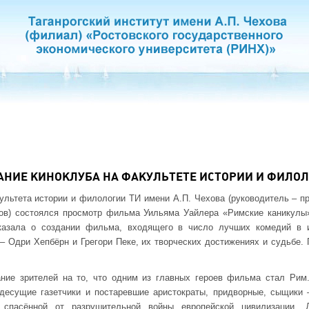
АНИЕ КИНОКЛУБА НА ФАКУЛЬТЕТЕ ИСТОРИИ И ФИЛО
ультета истории и филологии ТИ имени А.П. Чехова (руководитель – 
ов) состоялся просмотр фильма Уильяма Уайлера «Римские каникулы» 
казала о создании фильма, входящего в число лучших комедий в и
– Одри Хепбёрн и Грегори Пеке, их творческих достижениях и судьбе.
ание зрителей на то, что одним из главных героев фильма стал Рим
здесущие газетчики и постаревшие аристократы, придворные, сыщики
а спасённой от разрушительной войны европейской цивилизации.