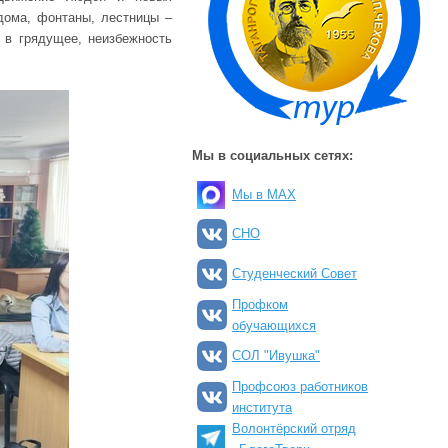
дома, фонтаны, лестницы –
 в грядущее, неизбежность
Мы в социальных сетях:
Мы в MAX
СНО
Студенческий Совет
Профком
обучающихся
СОЛ "Ивушка"
Профсоюз работников
института
Волонтёрский отряд