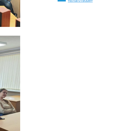
«БлагоТвори»