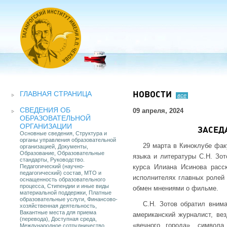
ГЛАВНАЯ СТРАНИЦА
НОВОСТИ
все
СВЕДЕНИЯ ОБ
09 апреля, 2024
ОБРАЗОВАТЕЛЬНОЙ
ОРГАНИЗАЦИИ
ЗАСЕД
Основные сведения, Структура и
органы управления образовательной
29 марта в Киноклубе фак
организацией, Документы,
Образование, Образовательные
языка и литературы С.Н. Зот
стандарты, Руководство.
Педагогический (научно-
курса Илиана Исинова расс
педагогический) состав, МТО и
исполнителях главных ролей 
оснащенность образовательного
процесса, Стипендии и иные виды
обмен мнениями о фильме.
материальной поддержки, Платные
образовательные услуги, Финансово-
С.Н. Зотов обратил вним
хозяйственная деятельность,
Вакантные места для приема
американский журналист, ве
(перевода), Доступная среда,
«вечного города», символ
Международное сотрудничество