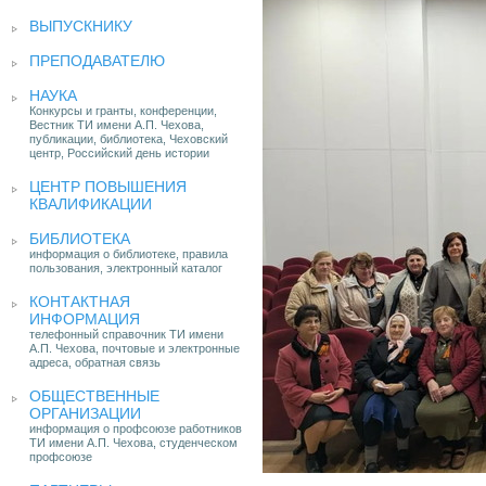
ВЫПУСКНИКУ
ПРЕПОДАВАТЕЛЮ
НАУКА
Конкурсы и гранты, конференции,
Вестник ТИ имени А.П. Чехова,
публикации, библиотека, Чеховский
центр, Российский день истории
ЦЕНТР ПОВЫШЕНИЯ
КВАЛИФИКАЦИИ
БИБЛИОТЕКА
информация о библиотеке, правила
пользования, электронный каталог
КОНТАКТНАЯ
ИНФОРМАЦИЯ
телефонный справочник ТИ имени
А.П. Чехова, почтовые и электронные
адреса, обратная связь
ОБЩЕСТВЕННЫЕ
ОРГАНИЗАЦИИ
информация о профсоюзе работников
ТИ имени А.П. Чехова, студенческом
профсоюзе