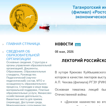
ГЛАВНАЯ СТРАНИЦА
НОВОСТИ
все
СВЕДЕНИЯ ОБ
08 мая, 2026
ОБРАЗОВАТЕЛЬНОЙ
ОРГАНИЗАЦИИ
ЛЕКТОРИЙ РОССИЙСК
Основные сведения, Структура и
органы управления образовательной
организацией, Документы,
Образование, Образовательные
В хуторе Крюково Куйбышевского 
стандарты, Руководство.
котором в качестве лекторов высту
Педагогический (научно-
педагогический) состав, МТО и
А.П. Чехова (филиала) РГЭУ (РИН
оснащенность образовательного
процесса, Стипендии и иные виды
Основная тематика лекций бы
материальной поддержки, Платные
образовательные услуги, Финансово-
Отечественной войны:
хозяйственная деятельность,
Вакантные места для приема
«Донское казачество во вт
(перевода), Доступная среда,
Международное сотрудничество