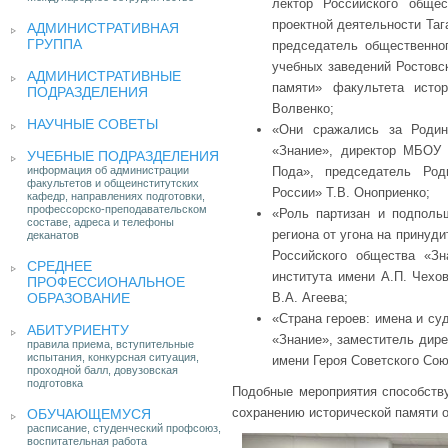
лектор Российского обще
проектной деятельности Таг
АДМИНИСТРАТИВНАЯ
ГРУППА
председатель общественно
учебных заведений Ростовск
АДМИНИСТРАТИВНЫЕ
памяти» факультета исто
ПОДРАЗДЕЛЕНИЯ
Волвенко;
НАУЧНЫЕ СОВЕТЫ
«Они сражались за Родин
«Знание», директор МБОУ
УЧЕБНЫЕ ПОДРАЗДЕЛЕНИЯ
информация об администрации
Пода», председатель Ро
факультетов и общеинститутских
России» Т.В. Оноприенко;
кафедр, направлениях подготовки,
профессорско-преподавательском
«Роль партизан и подполь
составе, адреса и телефоны
региона от угона на принуди
деканатов
Российского общества «Зн
СРЕДНЕЕ
института имени А.П. Чехо
ПРОФЕССИОНАЛЬНОЕ
ОБРАЗОВАНИЕ
В.А. Агеева;
«Страна героев: имена и су
АБИТУРИЕНТУ
«Знание», заместитель дир
правила приема, вступительные
испытания, конкурсная ситуация,
имени Героя Советского Сою
проходной балл, довузовская
подготовка
Подобные мероприятия способству
сохранению исторической памяти о
ОБУЧАЮЩЕМУСЯ
расписание, студенческий профсоюз,
воспитательная работа