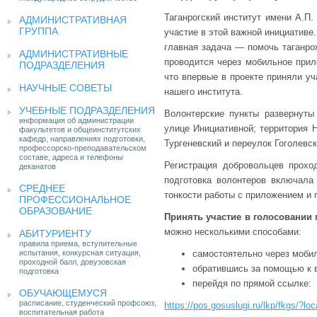
Таганрогский институт имени А.П
АДМИНИСТРАТИВНАЯ
ГРУППА
участие в этой важной инициативе
главная задача — помочь таганрож
АДМИНИСТРАТИВНЫЕ
проводится через мобильное при
ПОДРАЗДЕЛЕНИЯ
что впервые в проекте приняли у
НАУЧНЫЕ СОВЕТЫ
нашего института.
УЧЕБНЫЕ ПОДРАЗДЕЛЕНИЯ
Волонтерские пункты развернуты
информация об администрации
улице Инициативной; территория Н
факультетов и общеинститутских
кафедр, направлениях подготовки,
Тургеневский и переулок Гоголевск
профессорско-преподавательском
составе, адреса и телефоны
Регистрация добровольцев прох
деканатов
подготовка волонтеров включала 
СРЕДНЕЕ
тонкости работы с приложением и
ПРОФЕССИОНАЛЬНОЕ
ОБРАЗОВАНИЕ
Принять участие в голосовании м
можно несколькими способами:
АБИТУРИЕНТУ
правила приема, вступительные
испытания, конкурсная ситуация,
самостоятельно через моби
проходной балл, довузовская
обратившись за помощью к 
подготовка
перейдя по прямой ссылке:
ОБУЧАЮЩЕМУСЯ
расписание, студенческий профсоюз,
https://pos.gosuslugi.ru/lkp/fkgs
воспитательная работа