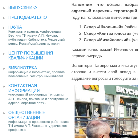
Напомним, что объект, набра
ВЫПУСКНИКУ
адресный перечень территорий 
ПРЕПОДАВАТЕЛЮ
году на голосование вынесены три
НАУКА
Сквер «Школьный»
(район 
Конкурсы и гранты, конференции,
Сквер «Клятва юности»
(ме
Вестник ТИ имени А.П. Чехова,
публикации, библиотека, Чеховский
Сквер «Михайловский»
(ул
центр, Российский день истории
Каждый голос важен! Именно от вы
ЦЕНТР ПОВЫШЕНИЯ
первую очередь.
КВАЛИФИКАЦИИ
Волонтеры Таганрогского институ
БИБЛИОТЕКА
стороне и внести свой вклад в 
информация о библиотеке, правила
пользования, электронный каталог
задавайте вопросы и голосуйте за
КОНТАКТНАЯ
ИНФОРМАЦИЯ
телефонный справочник ТИ имени
А.П. Чехова, почтовые и электронные
адреса, обратная связь
ОБЩЕСТВЕННЫЕ
ОРГАНИЗАЦИИ
информация о профсоюзе работников
ТИ имени А.П. Чехова, студенческом
профсоюзе