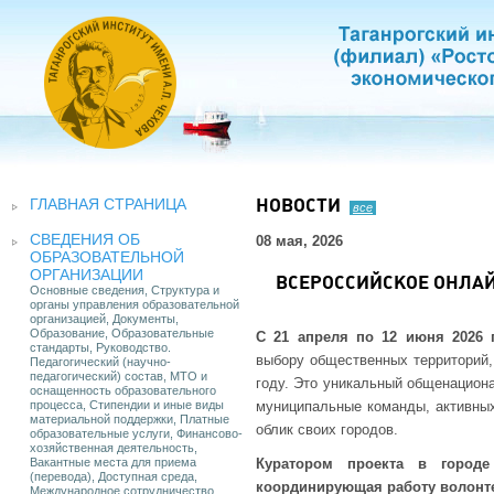
ГЛАВНАЯ СТРАНИЦА
НОВОСТИ
все
СВЕДЕНИЯ ОБ
08 мая, 2026
ОБРАЗОВАТЕЛЬНОЙ
ОРГАНИЗАЦИИ
ВСЕРОССИЙСКОЕ ОНЛА
Основные сведения, Структура и
органы управления образовательной
организацией, Документы,
Образование, Образовательные
С 21 апреля по 12 июня 2026 
стандарты, Руководство.
выбору общественных территорий,
Педагогический (научно-
педагогический) состав, МТО и
году. Это уникальный общенацион
оснащенность образовательного
процесса, Стипендии и иные виды
муниципальные команды, активных
материальной поддержки, Платные
облик своих городов.
образовательные услуги, Финансово-
хозяйственная деятельность,
Вакантные места для приема
Куратором проекта в городе 
(перевода), Доступная среда,
координирующая работу волонт
Международное сотрудничество