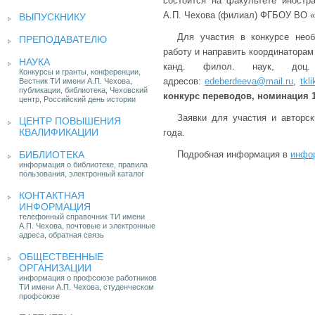
состоится на факультете иностра
А.П. Чехова (филиал) ФГБОУ ВО «Р
ВЫПУСКНИКУ
Для участия в конкурсе необ
ПРЕПОДАВАТЕЛЮ
работу и направить координаторам
НАУКА
канд. филол. наук, доц
Конкурсы и гранты, конференции,
адресов:
edeberdeeva@mail.ru
,
tkl
Вестник ТИ имени А.П. Чехова,
публикации, библиотека, Чеховский
конкурс переводов, номинация 1
центр, Российский день истории
Заявки для участия и авторс
ЦЕНТР ПОВЫШЕНИЯ
КВАЛИФИКАЦИИ
года.
БИБЛИОТЕКА
Подробная информация в
инфо
информация о библиотеке, правила
пользования, электронный каталог
КОНТАКТНАЯ
ИНФОРМАЦИЯ
телефонный справочник ТИ имени
А.П. Чехова, почтовые и электронные
адреса, обратная связь
ОБЩЕСТВЕННЫЕ
ОРГАНИЗАЦИИ
информация о профсоюзе работников
ТИ имени А.П. Чехова, студенческом
профсоюзе