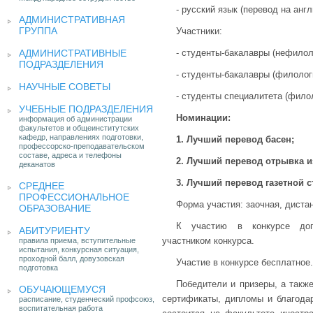
- русский язык (перевод на англ
АДМИНИСТРАТИВНАЯ
ГРУППА
Участники:
АДМИНИСТРАТИВНЫЕ
- студенты-бакалавры (нефилол
ПОДРАЗДЕЛЕНИЯ
- студенты-бакалавры (филолог
НАУЧНЫЕ СОВЕТЫ
- студенты специалитета (фило
УЧЕБНЫЕ ПОДРАЗДЕЛЕНИЯ
Номинации:
информация об администрации
факультетов и общеинститутских
кафедр, направлениях подготовки,
1.
Лучший перевод басен;
профессорско-преподавательском
составе, адреса и телефоны
2. Лучший перевод отрывка и
деканатов
3. Лучший перевод газетной с
СРЕДНЕЕ
ПРОФЕССИОНАЛЬНОЕ
Форма участия: заочная, диста
ОБРАЗОВАНИЕ
К участию в конкурсе доп
АБИТУРИЕНТУ
участником конкурса.
правила приема, вступительные
испытания, конкурсная ситуация,
проходной балл, довузовская
Участие в конкурсе бесплатное.
подготовка
Победители и призеры, а такж
ОБУЧАЮЩЕМУСЯ
сертификаты, дипломы и благода
расписание, студенческий профсоюз,
воспитательная работа