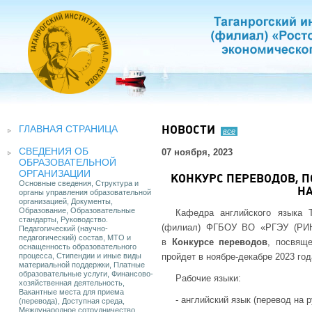
ГЛАВНАЯ СТРАНИЦА
НОВОСТИ
все
СВЕДЕНИЯ ОБ
07 ноября, 2023
ОБРАЗОВАТЕЛЬНОЙ
ОРГАНИЗАЦИИ
КОНКУРС ПЕРЕВОДОВ, 
Основные сведения, Структура и
Н
органы управления образовательной
организацией, Документы,
Образование, Образовательные
Кафедра английского языка Т
стандарты, Руководство.
(филиал) ФГБОУ ВО «РГЭУ (РИНХ
Педагогический (научно-
педагогический) состав, МТО и
в
Конкурсе переводов
, посвяще
оснащенность образовательного
процесса, Стипендии и иные виды
пройдет в ноябре-декабре 2023 год
материальной поддержки, Платные
образовательные услуги, Финансово-
Рабочие языки:
хозяйственная деятельность,
Вакантные места для приема
- английский язык (перевод на р
(перевода), Доступная среда,
Международное сотрудничество