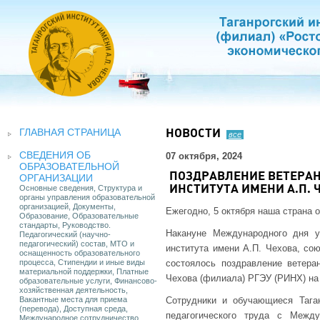
ГЛАВНАЯ СТРАНИЦА
НОВОСТИ
все
СВЕДЕНИЯ ОБ
07 октября, 2024
ОБРАЗОВАТЕЛЬНОЙ
ПОЗДРАВЛЕНИЕ ВЕТЕРАН
ОРГАНИЗАЦИИ
Основные сведения, Структура и
ИНСТИТУТА ИМЕНИ А.П.
органы управления образовательной
организацией, Документы,
Ежегодно, 5 октября наша страна 
Образование, Образовательные
стандарты, Руководство.
Накануне Международного дня у
Педагогический (научно-
педагогический) состав, МТО и
института имени А.П. Чехова, со
оснащенность образовательного
процесса, Стипендии и иные виды
состоялось поздравление ветеран
материальной поддержки, Платные
Чехова (филиала) РГЭУ (РИНХ) на
образовательные услуги, Финансово-
хозяйственная деятельность,
Вакантные места для приема
Сотрудники и обучающиеся Таган
(перевода), Доступная среда,
педагогического труда с Межд
Международное сотрудничество