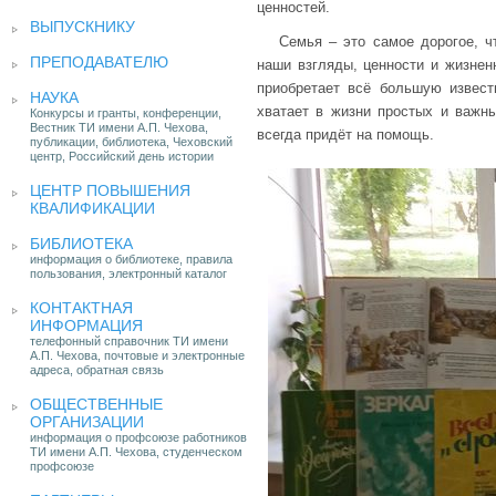
ценностей.
ВЫПУСКНИКУ
Семья – это самое дорогое, ч
ПРЕПОДАВАТЕЛЮ
наши взгляды, ценности и жизнен
приобретает всё большую извес
НАУКА
хватает в жизни простых и важны
Конкурсы и гранты, конференции,
Вестник ТИ имени А.П. Чехова,
всегда придёт на помощь.
публикации, библиотека, Чеховский
центр, Российский день истории
ЦЕНТР ПОВЫШЕНИЯ
КВАЛИФИКАЦИИ
БИБЛИОТЕКА
информация о библиотеке, правила
пользования, электронный каталог
КОНТАКТНАЯ
ИНФОРМАЦИЯ
телефонный справочник ТИ имени
А.П. Чехова, почтовые и электронные
адреса, обратная связь
ОБЩЕСТВЕННЫЕ
ОРГАНИЗАЦИИ
информация о профсоюзе работников
ТИ имени А.П. Чехова, студенческом
профсоюзе