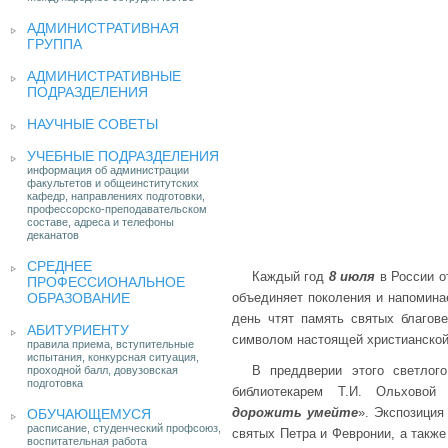
АДМИНИСТРАТИВНАЯ
ГРУППА
АДМИНИСТРАТИВНЫЕ
ПОДРАЗДЕЛЕНИЯ
НАУЧНЫЕ СОВЕТЫ
УЧЕБНЫЕ ПОДРАЗДЕЛЕНИЯ
информация об администрации
факультетов и общеинститутских
кафедр, направлениях подготовки,
профессорско-преподавательском
составе, адреса и телефоны
деканатов
СРЕДНЕЕ
Каждый год
8 июля
в России о
ПРОФЕССИОНАЛЬНОЕ
ОБРАЗОВАНИЕ
объединяет поколения и напомина
день чтят память святых благов
АБИТУРИЕНТУ
символом настоящей христианской 
правила приема, вступительные
испытания, конкурсная ситуация,
В преддверии этого светлог
проходной балл, довузовская
подготовка
библиотекарем Т.И. Ольховой 
дорожить умейте
». Экспозиция
ОБУЧАЮЩЕМУСЯ
расписание, студенческий профсоюз,
святых Петра и Февронии, а такж
воспитательная работа