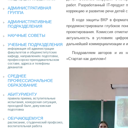
работ. Разработанный IT-продукт
АДМИНИСТРАТИВНАЯ
коррекцию и развитие речи детей
ГРУППА
В ходе защиты ВКР в формате
АДМИНИСТРАТИВНЫЕ
продемонстрировали глубокое пони
ПОДРАЗДЕЛЕНИЯ
проектирования. Комиссия отмети
НАУЧНЫЕ СОВЕТЫ
актуальность в условиях цифро
дальнейшей коммерциализации и и
УЧЕБНЫЕ ПОДРАЗДЕЛЕНИЯ
информация об администрации
факультетов и общеинститутских
Поздравляем авторов и их 
кафедр, направлениях подготовки,
«Стартап как диплом»!
профессорско-преподавательском
составе, адреса и телефоны
деканатов
СРЕДНЕЕ
ПРОФЕССИОНАЛЬНОЕ
ОБРАЗОВАНИЕ
АБИТУРИЕНТУ
правила приема, вступительные
испытания, конкурсная ситуация,
проходной балл, довузовская
подготовка
ОБУЧАЮЩЕМУСЯ
расписание, студенческий профсоюз,
воспитательная работа