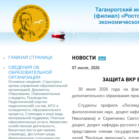
ГЛАВНАЯ СТРАНИЦА
НОВОСТИ
все
СВЕДЕНИЯ ОБ
07 июля, 2026
ОБРАЗОВАТЕЛЬНОЙ
ОРГАНИЗАЦИИ
ЗАЩИТА ВКР 
Основные сведения, Структура и
органы управления образовательной
30 июня 2026 года на факу
организацией, Документы,
Образование, Образовательные
дополнительного образования про
стандарты, Руководство.
Педагогический (научно-
Студенты профиля «Логопе
педагогический) состав, МТО и
оснащенность образовательного
филологических наук, доцент кафе
процесса, Стипендии и иные виды
материальной поддержки, Платные
Николаевна) и Скрипченко Светл
образовательные услуги, Финансово-
доцент, доцент кафедры русского 
хозяйственная деятельность,
Вакантные места для приема
представили членам государствен
(перевода), Доступная среда,
детей “Весёлые зверушки”», кото
Международное сотрудничество