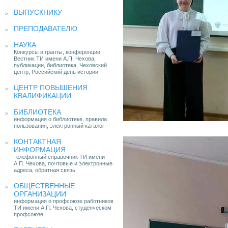
ВЫПУСКНИКУ
ПРЕПОДАВАТЕЛЮ
НАУКА
Конкурсы и гранты, конференции,
Вестник ТИ имени А.П. Чехова,
публикации, библиотека, Чеховский
центр, Российский день истории
ЦЕНТР ПОВЫШЕНИЯ
КВАЛИФИКАЦИИ
БИБЛИОТЕКА
информация о библиотеке, правила
пользования, электронный каталог
КОНТАКТНАЯ
ИНФОРМАЦИЯ
телефонный справочник ТИ имени
А.П. Чехова, почтовые и электронные
адреса, обратная связь
ОБЩЕСТВЕННЫЕ
ОРГАНИЗАЦИИ
информация о профсоюзе работников
ТИ имени А.П. Чехова, студенческом
профсоюзе