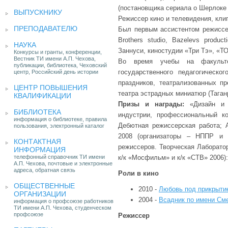
(постановщика сериала о Шерлоке
ВЫПУСКНИКУ
Режиссер кино и телевидения, клип
ПРЕПОДАВАТЕЛЮ
Был первым ассистентом режиссер
Brothers studio, Bazelevs produ
НАУКА
Заннуси, киностудии «Три Тэ», «ТО
Конкурсы и гранты, конференции,
Вестник ТИ имени А.П. Чехова,
Во время учебы на факультет
публикации, библиотека, Чеховский
государственного педагогическо
центр, Российский день истории
праздников, театрализованных п
ЦЕНТР ПОВЫШЕНИЯ
театра эстрадных миниатюр (Таганр
КВАЛИФИКАЦИИ
Призы и награды:
«Дизайн и 
БИБЛИОТЕКА
индустрии, профессиональный к
информация о библиотеке, правила
Дебютная режиссерская работа;
пользования, электронный каталог
2008 (организаторы – НППР и 
КОНТАКТНАЯ
режиссеров. Творческая Лаборато
ИНФОРМАЦИЯ
телефонный справочник ТИ имени
к/к «Мосфильм» и к/к «СТВ» 2006)
А.П. Чехова, почтовые и электронные
адреса, обратная связь
Роли в кино
ОБЩЕСТВЕННЫЕ
2010 -
Любовь под прикрыти
ОРГАНИЗАЦИИ
2004 -
Всадник по имени См
информация о профсоюзе работников
ТИ имени А.П. Чехова, студенческом
профсоюзе
Режиссер