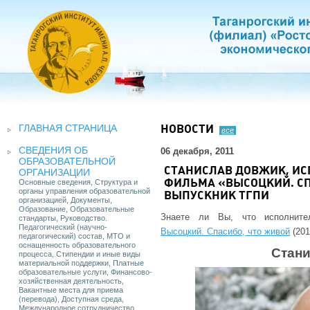
ГЛАВНАЯ СТРАНИЦА
НОВОСТИ
все
СВЕДЕНИЯ ОБ
06 декабря, 2011
ОБРАЗОВАТЕЛЬНОЙ
СТАНИСЛАВ ДОВЖИК, И
ОРГАНИЗАЦИИ
Основные сведения, Структура и
ФИЛЬМА «ВЫСОЦКИЙ. СП
органы управления образовательной
ВЫПУСКНИК ТГПИ
организацией, Документы,
Образование, Образовательные
Знаете ли Вы, что исполнит
стандарты, Руководство.
Педагогический (научно-
Высоцкий. Спасибо, что живой
(201
педагогический) состав, МТО и
оснащенность образовательного
Стан
процесса, Стипендии и иные виды
материальной поддержки, Платные
образовательные услуги, Финансово-
хозяйственная деятельность,
Вакантные места для приема
(перевода), Доступная среда,
Международное сотрудничество