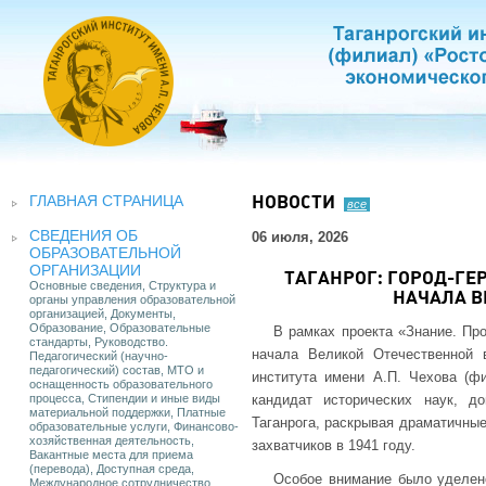
ГЛАВНАЯ СТРАНИЦА
НОВОСТИ
все
СВЕДЕНИЯ ОБ
06 июля, 2026
ОБРАЗОВАТЕЛЬНОЙ
ОРГАНИЗАЦИИ
ТАГАНРОГ: ГОРОД-ГЕ
Основные сведения, Структура и
НАЧАЛА В
органы управления образовательной
организацией, Документы,
Образование, Образовательные
В рамках проекта «Знание. Пр
стандарты, Руководство.
начала Великой Отечественной 
Педагогический (научно-
педагогический) состав, МТО и
института имени А.П. Чехова (ф
оснащенность образовательного
процесса, Стипендии и иные виды
кандидат исторических наук, д
материальной поддержки, Платные
Таганрога, раскрывая драматичные
образовательные услуги, Финансово-
хозяйственная деятельность,
захватчиков в 1941 году.
Вакантные места для приема
(перевода), Доступная среда,
Особое внимание было уделено
Международное сотрудничество