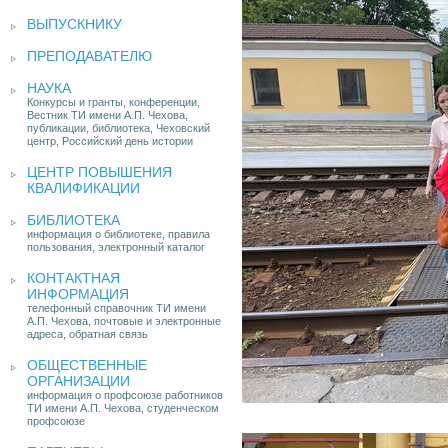
ВЫПУСКНИКУ
ПРЕПОДАВАТЕЛЮ
НАУКА
Конкурсы и гранты, конференции,
Вестник ТИ имени А.П. Чехова,
публикации, библиотека, Чеховский
центр, Российский день истории
ЦЕНТР ПОВЫШЕНИЯ
КВАЛИФИКАЦИИ
БИБЛИОТЕКА
информация о библиотеке, правила
пользования, электронный каталог
КОНТАКТНАЯ
ИНФОРМАЦИЯ
телефонный справочник ТИ имени
А.П. Чехова, почтовые и электронные
адреса, обратная связь
ОБЩЕСТВЕННЫЕ
ОРГАНИЗАЦИИ
информация о профсоюзе работников
ТИ имени А.П. Чехова, студенческом
профсоюзе