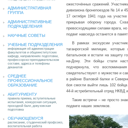
ожесточённых сражений. Участники
АДМИНИСТРАТИВНАЯ
дивизиона бронепоездов № 14 и 45
ГРУППА
17 октября 1941 года на участке
АДМИНИСТРАТИВНЫЕ
прикрывая оборону города. Схв
ПОДРАЗДЕЛЕНИЯ
превосходящими силами врага, но 
подвиг навсегда останется в памят
НАУЧНЫЕ СОВЕТЫ
В рамках экскурсии участни
УЧЕБНЫЕ ПОДРАЗДЕЛЕНИЯ
информация об администрации
таганрогской милиции, которые
факультетов и общеинститутских
батальонов и встали на защиту го
кафедр, направлениях подготовки,
профессорско-преподавательском
на-Дону. Эти бойцы стали на
составе, адреса и телефоны
подчеркнула, что воспоминани
деканатов
свидетельствуют о мужестве и сам
СРЕДНЕЕ
в районе Валовой балки и Северн
ПРОФЕССИОНАЛЬНОЕ
ОБРАЗОВАНИЕ
боя смогли выйти лишь 102 бойца
44-й истребительный отряд НКВД и
АБИТУРИЕНТУ
правила приема, вступительные
Такие встречи – не просто зн
испытания, конкурсная ситуация,
подвиге наших земляков.
проходной балл, довузовская
подготовка
ОБУЧАЮЩЕМУСЯ
расписание, студенческий профсоюз,
воспитательная работа