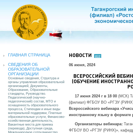
ГЛАВНАЯ СТРАНИЦА
НОВОСТИ
все
СВЕДЕНИЯ ОБ
06 июня, 2024
ОБРАЗОВАТЕЛЬНОЙ
ОРГАНИЗАЦИИ
ВСЕРОССИЙСКИЙ ВЕБИН
Основные сведения, Структура и
(ОБУЧЕНИЕ ИНОСТРАННО
органы управления образовательной
организацией, Документы,
Р
Образование, Образовательные
стандарты, Руководство.
17 июня 2024 г в 18 00
(МСК) Та
Педагогический (научно-
педагогический) состав, МТО и
(филиал) ФГБОУ ВО «РГЭУ (РИНХ)»
оснащенность образовательного
Всероссийского вебинара «Учись
процесса, Стипендии и иные виды
материальной поддержки, Платные
иностранному языку в формате 
образовательные услуги, Финансово-
хозяйственная деятельность,
Организаторы вебинара:
Тага
Вакантные места для приема
(перевода), Доступная среда,
ФГБОУ ВО «РГЭУ (РИНХ)», кафедра
Международное сотрудничество