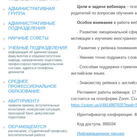
Цели и задачи вебинара
– пси
АДМИНИСТРАТИВНАЯ
родителей по вопросам обучения а
ГРУППА
Особое внимание
в работе ве
АДМИНИСТРАТИВНЫЕ
ПОДРАЗДЕЛЕНИЯ
· Развитию эмоциональной сфер
НАУЧНЫЕ СОВЕТЫ
мотивации к изучению иностранного
УЧЕБНЫЕ ПОДРАЗДЕЛЕНИЯ
·Развитию у ребенка понимания
информация об администрации
факультетов и общеинститутских
· Умению точно подражать слов
кафедр, направлениях подготовки,
профессорско-преподавательском
· Способам поддержки стремле
составе, адреса и телефоны
деканатов
английском языке.
СРЕДНЕЕ
· Знакомству ребенка с англий
ПРОФЕССИОНАЛЬНОЕ
ОБРАЗОВАНИЕ
Регламент работы вебинара: 17
состоится на платформе Zoom. Сс
АБИТУРИЕНТУ
https://zoom.us/j/4814987925?p
правила приема, вступительные
испытания, конкурсная ситуация,
проходной балл, довузовская
Идентификатор конференции: 4
подготовка
Код доступа: 895034
ОБУЧАЮЩЕМУСЯ
расписание, студенческий профсоюз,
Информационное письмо
воспитательная работа