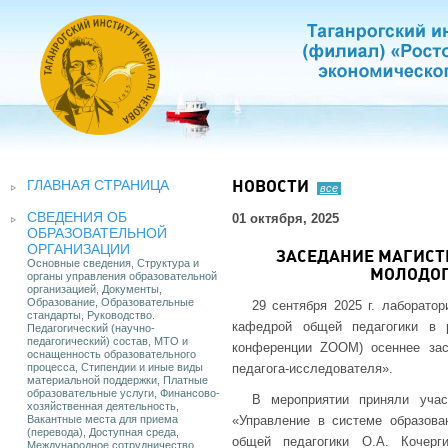
ГЛАВНАЯ СТРАНИЦА
НОВОСТИ
все
СВЕДЕНИЯ ОБ
01 октября, 2025
ОБРАЗОВАТЕЛЬНОЙ
ОРГАНИЗАЦИИ
ЗАСЕДАНИЕ МАГИСТ
Основные сведения, Структура и
МОЛОДОГ
органы управления образовательной
организацией, Документы,
Образование, Образовательные
29 сентября 2025 г. лаборато
стандарты, Руководство.
кафедрой общей педагогики в 
Педагогический (научно-
педагогический) состав, МТО и
конференции ZOOM) осеннее зас
оснащенность образовательного
процесса, Стипендии и иные виды
педагога-исследователя».
материальной поддержки, Платные
образовательные услуги, Финансово-
В мероприятии приняли учас
хозяйственная деятельность,
Вакантные места для приема
«Управление в системе образов
(перевода), Доступная среда,
общей педагогики О.А. Кочерг
Международное сотрудничество