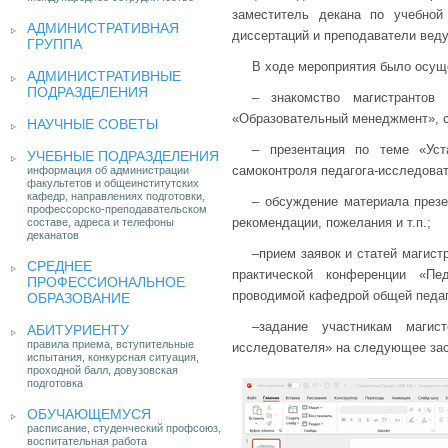
заместитель декана по учебной
АДМИНИСТРАТИВНАЯ
диссертаций и преподаватели веду
ГРУППА
В ходе мероприятия было осущ
АДМИНИСТРАТИВНЫЕ
ПОДРАЗДЕЛЕНИЯ
– знакомство магистрантов
«Образовательный менеджмент», с
НАУЧНЫЕ СОВЕТЫ
– презентация по теме «Уста
УЧЕБНЫЕ ПОДРАЗДЕЛЕНИЯ
самоконтроля педагога-исследова
информация об администрации
факультетов и общеинститутских
кафедр, направлениях подготовки,
– обсуждение материала презе
профессорско-преподавательском
рекомендации, пожелания и т.п.;
составе, адреса и телефоны
деканатов
–прием заявок и статей магист
СРЕДНЕЕ
практической конференции «Пед
ПРОФЕССИОНАЛЬНОЕ
проводимой кафедрой общей педаг
ОБРАЗОВАНИЕ
–задание участникам магис
АБИТУРИЕНТУ
правила приема, вступительные
исследователя» на следующее за
испытания, конкурсная ситуация,
проходной балл, довузовская
подготовка
ОБУЧАЮЩЕМУСЯ
расписание, студенческий профсоюз,
воспитательная работа