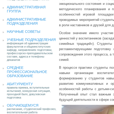
эмоционального состояния и соци
АДМИНИСТРАТИВНАЯ
методического планирования и 
ГРУППА
особенностей игровой площадк
АДМИНИСТРАТИВНЫЕ
проводимых мероприятий студенты
ПОДРАЗДЕЛЕНИЯ
в роли наставников и друзей для д
НАУЧНЫЕ СОВЕТЫ
Особое значение имело участи
ценностей у воспитанников (засе
УЧЕБНЫЕ ПОДРАЗДЕЛЕНИЯ
информация об администрации
семейных традиций»). Студенты
факультетов и общеинститутских
регламентирующими подготовку 
кафедр, направлениях подготовки,
профессорско-преподавательском
сопровождения этого процесса, а
составе, адреса и телефоны
семей.
деканатов
СРЕДНЕЕ
В процессе практики студенты по
ПРОФЕССИОНАЛЬНОЕ
навыки организации воспитат
ОБРАЗОВАНИЕ
формированию у студентов навы
развитию коммуникативных и ор
АБИТУРИЕНТУ
правила приема, вступительные
особенностей работы с детьми-си
испытания, конкурсная ситуация,
Полученный опыт стал важным э
проходной балл, довузовская
подготовка
будущей деятельности в сфере соц
ОБУЧАЮЩЕМУСЯ
расписание, студенческий профсоюз,
воспитательная работа