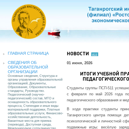
ГЛАВНАЯ СТРАНИЦА
НОВОСТИ
все
СВЕДЕНИЯ ОБ
01 июня, 2026
ОБРАЗОВАТЕЛЬНОЙ
ОРГАНИЗАЦИИ
ИТОГИ УЧЕБНОЙ ПР
Основные сведения, Структура и
ПЕДАГОГИЧЕСКОГ
органы управления образовательной
организацией, Документы,
Образование, Образовательные
Студенты группы ПСП-511 успешно
стандарты, Руководство.
с февраля по май 2026 года по
Педагогический (научно-
педагогический) состав, МТО и
педагогического образования и ме
оснащенность образовательного
процесса, Стипендии и иные виды
В ходе практики студенты при
материальной поддержки, Платные
образовательные услуги, Финансово-
Таганрогского центра помощи д
хозяйственная деятельность,
Вакантные места для приема
психологической и личностной сфе
(перевода), Доступная среда,
подвижные игры: весёлую заряд
Международное сотрудничество