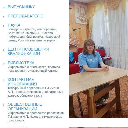
ВЫПУСКНИКУ
ПРЕПОДАВАТЕЛЮ
НАУКА
Конкурсы и гранты, конференции,
Вестник ТИ имени А.П. Чехова,
публикации, библиотека, Чеховский
центр, Российский день истории
ЦЕНТР ПОВЫШЕНИЯ
КВАЛИФИКАЦИИ
БИБЛИОТЕКА
информация о библиотеке, правила
пользования, электронный каталог
КОНТАКТНАЯ
ИНФОРМАЦИЯ
телефонный справочник ТИ имени
А.П. Чехова, почтовые и электронные
адреса, обратная связь
ОБЩЕСТВЕННЫЕ
ОРГАНИЗАЦИИ
информация о профсоюзе работников
ТИ имени А.П. Чехова, студенческом
профсоюзе