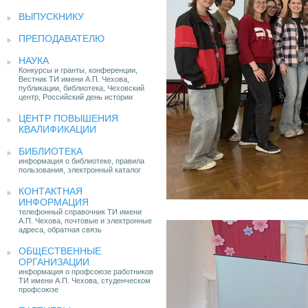
ВЫПУСКНИКУ
ПРЕПОДАВАТЕЛЮ
НАУКА
Конкурсы и гранты, конференции,
Вестник ТИ имени А.П. Чехова,
публикации, библиотека, Чеховский
центр, Российский день истории
ЦЕНТР ПОВЫШЕНИЯ
КВАЛИФИКАЦИИ
БИБЛИОТЕКА
информация о библиотеке, правила
пользования, электронный каталог
КОНТАКТНАЯ
ИНФОРМАЦИЯ
телефонный справочник ТИ имени
А.П. Чехова, почтовые и электронные
адреса, обратная связь
ОБЩЕСТВЕННЫЕ
ОРГАНИЗАЦИИ
информация о профсоюзе работников
ТИ имени А.П. Чехова, студенческом
профсоюзе