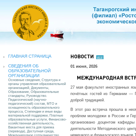
ГЛАВНАЯ СТРАНИЦА
НОВОСТИ
все
СВЕДЕНИЯ ОБ
01 июня, 2026
ОБРАЗОВАТЕЛЬНОЙ
ОРГАНИЗАЦИИ
МЕЖДУНАРОДНАЯ ВСТР
Основные сведения, Структура и
органы управления образовательной
27 мая факультет иностранных язы
организацией, Документы,
Образование, Образовательные
почётных гостей из Германии — Г
стандарты, Руководство.
Педагогический (научно-
доброй традицией.
педагогический) состав, МТО и
оснащенность образовательного
В этот раз встреча прошла в не
процесса, Стипендии и иные виды
материальной поддержки, Платные
проблем молодежи в России и Гер
образовательные услуги, Финансово-
организовано доцентом кафедры
хозяйственная деятельность,
Вакантные места для приема
деятельности Методического цент
(перевода), Доступная среда,
немецкого и французского языков Т
Международное сотрудничество