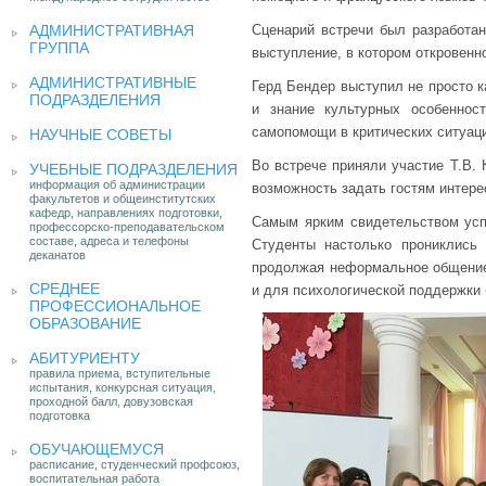
АДМИНИСТРАТИВНАЯ
Сценарий встречи был разработан
ГРУППА
выступление, в котором откровен
АДМИНИСТРАТИВНЫЕ
Герд Бендер выступил не просто к
ПОДРАЗДЕЛЕНИЯ
и знание культурных особеннос
самопомощи в критических ситуац
НАУЧНЫЕ СОВЕТЫ
Во встрече приняли участие Т.В. 
УЧЕБНЫЕ ПОДРАЗДЕЛЕНИЯ
информация об администрации
возможность задать гостям интер
факультетов и общеинститутских
кафедр, направлениях подготовки,
Самым ярким свидетельством усп
профессорско-преподавательском
составе, адреса и телефоны
Студенты настолько прониклись 
деканатов
продолжая неформальное общение.
СРЕДНЕЕ
и для психологической поддержки 
ПРОФЕССИОНАЛЬНОЕ
ОБРАЗОВАНИЕ
АБИТУРИЕНТУ
правила приема, вступительные
испытания, конкурсная ситуация,
проходной балл, довузовская
подготовка
ОБУЧАЮЩЕМУСЯ
расписание, студенческий профсоюз,
воспитательная работа