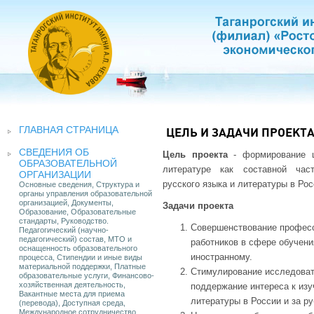
ГЛАВНАЯ СТРАНИЦА
ЦЕЛЬ И ЗАДАЧИ ПРОЕКТ
СВЕДЕНИЯ ОБ
Цель проекта
- формирование ц
ОБРАЗОВАТЕЛЬНОЙ
литературе как составной час
ОРГАНИЗАЦИИ
русского языка и литературы в Рос
Основные сведения, Структура и
органы управления образовательной
организацией, Документы,
Задачи проекта
Образование, Образовательные
стандарты, Руководство.
Совершенствование професс
Педагогический (научно-
педагогический) состав, МТО и
работников в сфере обучени
оснащенность образовательного
иностранному.
процесса, Стипендии и иные виды
материальной поддержки, Платные
Стимулирование исследоват
образовательные услуги, Финансово-
хозяйственная деятельность,
поддержание интереса к изу
Вакантные места для приема
литературы в России и за р
(перевода), Доступная среда,
Международное сотрудничество