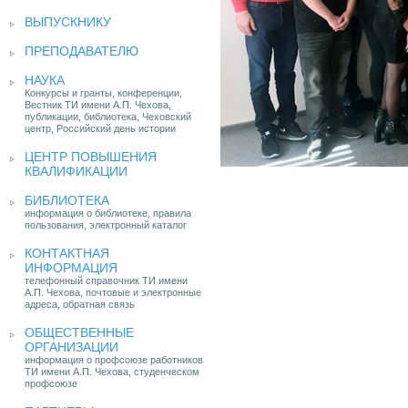
ВЫПУСКНИКУ
ПРЕПОДАВАТЕЛЮ
НАУКА
Конкурсы и гранты, конференции,
Вестник ТИ имени А.П. Чехова,
публикации, библиотека, Чеховский
центр, Российский день истории
ЦЕНТР ПОВЫШЕНИЯ
КВАЛИФИКАЦИИ
БИБЛИОТЕКА
информация о библиотеке, правила
пользования, электронный каталог
КОНТАКТНАЯ
ИНФОРМАЦИЯ
телефонный справочник ТИ имени
А.П. Чехова, почтовые и электронные
адреса, обратная связь
ОБЩЕСТВЕННЫЕ
ОРГАНИЗАЦИИ
информация о профсоюзе работников
ТИ имени А.П. Чехова, студенческом
профсоюзе