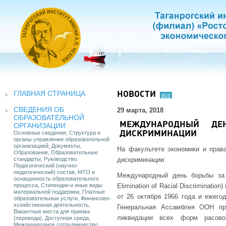
ГЛАВНАЯ СТРАНИЦА
НОВОСТИ
все
СВЕДЕНИЯ ОБ
29 марта, 2018
ОБРАЗОВАТЕЛЬНОЙ
МЕЖДУНАРОДНЫЙ ДЕ
ОРГАНИЗАЦИИ
Основные сведения, Структура и
ДИСКРИМИНАЦИИ
органы управления образовательной
организацией, Документы,
На факультете экономики и пра
Образование, Образовательные
стандарты, Руководство.
дискриминации.
Педагогический (научно-
педагогический) состав, МТО и
Международный день борьбы за л
оснащенность образовательного
процесса, Стипендии и иные виды
Elimination of Racial Discriminat
материальной поддержки, Платные
от 26 октября 1966 года и ежего
образовательные услуги, Финансово-
хозяйственная деятельность,
Генеральная Ассамблея ООН пр
Вакантные места для приема
ликвидации всех форм расово
(перевода), Доступная среда,
Международное сотрудничество