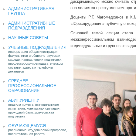
дискриминацию можно считать отр
она является преступлением проти
АДМИНИСТРАТИВНАЯ
ГРУППА
Доценты Р.Г. Магомедханов и К.
АДМИНИСТРАТИВНЫЕ
«Юриспруденция» публичную лекц
ПОДРАЗДЕЛЕНИЯ
Основной темой лекции стала 
НАУЧНЫЕ СОВЕТЫ
межконфессиональном взаимоде
индивидуальные и групповые зада
УЧЕБНЫЕ ПОДРАЗДЕЛЕНИЯ
информация об администрации
факультетов и общеинститутских
кафедр, направлениях подготовки,
профессорско-преподавательском
составе, адреса и телефоны
деканатов
СРЕДНЕЕ
ПРОФЕССИОНАЛЬНОЕ
ОБРАЗОВАНИЕ
АБИТУРИЕНТУ
правила приема, вступительные
испытания, конкурсная ситуация,
проходной балл, довузовская
подготовка
ОБУЧАЮЩЕМУСЯ
расписание, студенческий профсоюз,
воспитательная работа