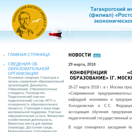
ГЛАВНАЯ СТРАНИЦА
НОВОСТИ
все
СВЕДЕНИЯ ОБ
29 марта, 2018
ОБРАЗОВАТЕЛЬНОЙ
КОНФЕРЕНЦИЯ «СО
ОРГАНИЗАЦИИ
Основные сведения, Структура и
ОБРАЗОВАНИЕ» (Г. МОСК
органы управления образовательной
организацией, Документы,
26-27 марта 2018 г. в г. Москва 
Образование, Образовательные
стандарты, Руководство.
«Современное предприниматель
Педагогический (научно-
кафедрой экономики и предпри
педагогический) состав, МТО и
оснащенность образовательного
Холодковская и С.С. Федорцо
процесса, Стипендии и иные виды
ассоциация обучения предприни
материальной поддержки, Платные
образовательные услуги, Финансово-
педагогический государственный у
хозяйственная деятельность,
Вакантные места для приема
В ходе пленарного заседания б
(перевода), Доступная среда,
Международное сотрудничество