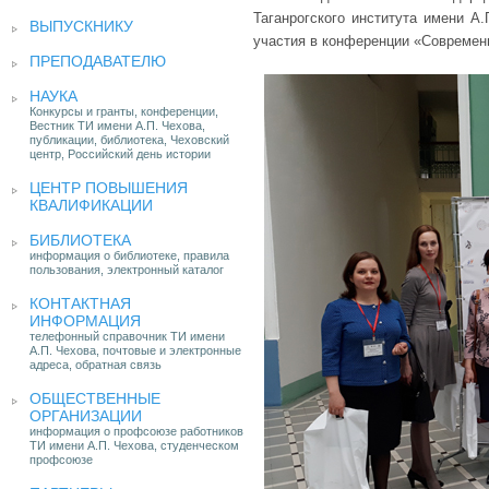
Таганрогского института имени А
ВЫПУСКНИКУ
участия в конференции «Современ
ПРЕПОДАВАТЕЛЮ
НАУКА
Конкурсы и гранты, конференции,
Вестник ТИ имени А.П. Чехова,
публикации, библиотека, Чеховский
центр, Российский день истории
ЦЕНТР ПОВЫШЕНИЯ
КВАЛИФИКАЦИИ
БИБЛИОТЕКА
информация о библиотеке, правила
пользования, электронный каталог
КОНТАКТНАЯ
ИНФОРМАЦИЯ
телефонный справочник ТИ имени
А.П. Чехова, почтовые и электронные
адреса, обратная связь
ОБЩЕСТВЕННЫЕ
ОРГАНИЗАЦИИ
информация о профсоюзе работников
ТИ имени А.П. Чехова, студенческом
профсоюзе