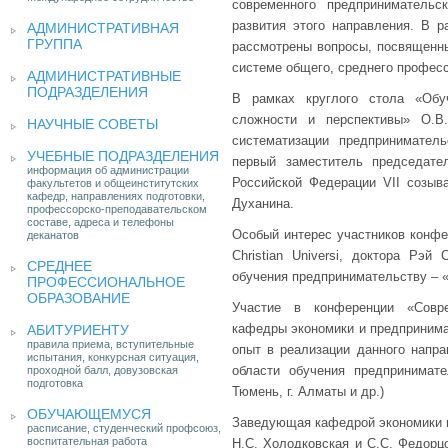
современного предпринимательс
развития этого направления. В 
АДМИНИСТРАТИВНАЯ
ГРУППА
рассмотрены вопросы, посвященн
системе общего, среднего професс
АДМИНИСТРАТИВНЫЕ
ПОДРАЗДЕЛЕНИЯ
В рамках круглого стола «Обу
сложности и перспективы» О.В
НАУЧНЫЕ СОВЕТЫ
систематизации предпринимател
УЧЕБНЫЕ ПОДРАЗДЕЛЕНИЯ
первый заместитель председате
информация об администрации
Российской Федерации VII созыв
факультетов и общеинститутских
кафедр, направлениях подготовки,
Духанина.
профессорско-преподавательском
составе, адреса и телефоны
Особый интерес участников конфе
деканатов
Christian Universi, доктора Рэй
СРЕДНЕЕ
обучения предпринимательству – 
ПРОФЕССИОНАЛЬНОЕ
ОБРАЗОВАНИЕ
Участие в конференции «Совре
кафедры экономики и предпринима
АБИТУРИЕНТУ
правила приема, вступительные
опыт в реализации данного напра
испытания, конкурсная ситуация,
области обучения предпринимател
проходной балл, довузовская
подготовка
Тюмень, г. Алматы и др.)
ОБУЧАЮЩЕМУСЯ
Заведующая кафедрой экономики и
расписание, студенческий профсоюз,
воспитательная работа
Н.С. Холодковская и С.С. Федорц