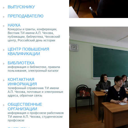
ВЫПУСКНИКУ
ПРЕПОДАВАТЕЛЮ
НАУКА
Конкурсы и гранты, конференции,
Вестник ТИ имени А.П. Чехова,
публикации, библиотека, Чеховский
центр, Российский день истории
ЦЕНТР ПОВЫШЕНИЯ
КВАЛИФИКАЦИИ
БИБЛИОТЕКА
информация о библиотеке, правила
пользования, электронный каталог
КОНТАКТНАЯ
ИНФОРМАЦИЯ
телефонный справочник ТИ имени
А.П. Чехова, почтовые и электронные
адреса, обратная связь
ОБЩЕСТВЕННЫЕ
ОРГАНИЗАЦИИ
информация о профсоюзе работников
ТИ имени А.П. Чехова, студенческом
профсоюзе