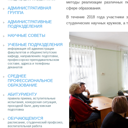
методы реализации различных пе
АДМИНИСТРАТИВНАЯ
сфере образования.
ГРУППА
В течение 2018 года участники 
АДМИНИСТРАТИВНЫЕ
студенческих научных кружков, а 
ПОДРАЗДЕЛЕНИЯ
НАУЧНЫЕ СОВЕТЫ
УЧЕБНЫЕ ПОДРАЗДЕЛЕНИЯ
информация об администрации
факультетов и общеинститутских
кафедр, направлениях подготовки,
профессорско-преподавательском
составе, адреса и телефоны
деканатов
СРЕДНЕЕ
ПРОФЕССИОНАЛЬНОЕ
ОБРАЗОВАНИЕ
АБИТУРИЕНТУ
правила приема, вступительные
испытания, конкурсная ситуация,
проходной балл, довузовская
подготовка
ОБУЧАЮЩЕМУСЯ
расписание, студенческий профсоюз,
воспитательная работа