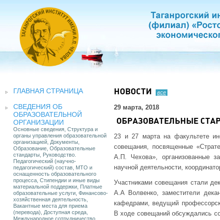
ГЛАВНАЯ СТРАНИЦА
НОВОСТИ
все
СВЕДЕНИЯ ОБ
29 марта, 2018
ОБРАЗОВАТЕЛЬНОЙ
ОБРАЗОВАТЕЛЬНЫЕ СТАР
ОРГАНИЗАЦИИ
Основные сведения, Структура и
органы управления образовательной
23 и 27 марта на факультете и
организацией, Документы,
совещания, посвященные «Страте
Образование, Образовательные
стандарты, Руководство.
А.П. Чехова», организованные з
Педагогический (научно-
научной деятельности, координато
педагогический) состав, МТО и
оснащенность образовательного
процесса, Стипендии и иные виды
Участниками совещания стали дека
материальной поддержки, Платные
А.А Волвенко, заместители дека
образовательные услуги, Финансово-
хозяйственная деятельность,
кафедрами, ведущий профессорско
Вакантные места для приема
(перевода), Доступная среда,
В ходе совещаний обсуждались со
Международное сотрудничество