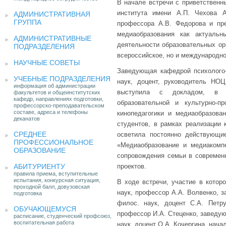
В начале встречи с приветственн
института имени А.П. Чехова А
АДМИНИСТРАТИВНАЯ
ГРУППА
профессора А.В. Федорова и пре
медиаобразования как актуальн
АДМИНИСТРАТИВНЫЕ
деятельности образовательных ор
ПОДРАЗДЕЛЕНИЯ
всероссийское, но и международно
НАУЧНЫЕ СОВЕТЫ
Заведующая кафедрой психолого-п
УЧЕБНЫЕ ПОДРАЗДЕЛЕНИЯ
наук, доцент, руководитель НО
информация об администрации
выступила с докладом, в ко
факультетов и общеинститутских
кафедр, направлениях подготовки,
образовательной и культурно-п
профессорско-преподавательском
составе, адреса и телефоны
кинопедагогики и медиаобразова
деканатов
студентов, в рамках реализации 
СРЕДНЕЕ
осветила постоянно действующи
ПРОФЕССИОНАЛЬНОЕ
«Медиаобразование и медиакомпе
ОБРАЗОВАНИЕ
сопровождения семьи в современн
АБИТУРИЕНТУ
проектов.
правила приема, вступительные
испытания, конкурсная ситуация,
В ходе встречи, участие в которо
проходной балл, довузовская
наук, профессор А.А. Волвенко, з
подготовка
филос. наук, доцент С.А. Петр
ОБУЧАЮЩЕМУСЯ
профессор И.А. Стеценко, заведую
расписание, студенческий профсоюз,
воспитательная работа
наук, доцент О.А. Кочергина, нач