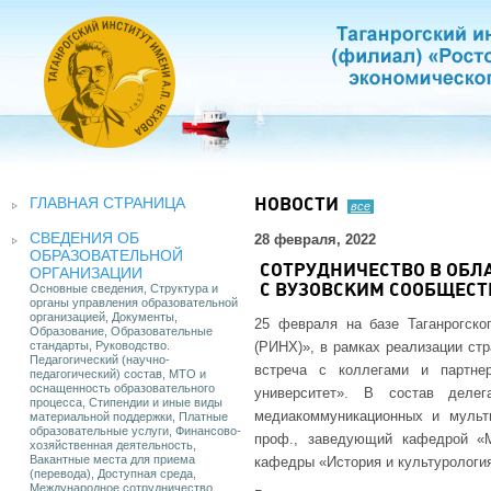
ГЛАВНАЯ СТРАНИЦА
НОВОСТИ
все
СВЕДЕНИЯ ОБ
28 февраля, 2022
ОБРАЗОВАТЕЛЬНОЙ
СОТРУДНИЧЕСТВО В ОБЛ
ОРГАНИЗАЦИИ
Основные сведения, Структура и
С ВУЗОВСКИМ СООБЩЕСТ
органы управления образовательной
организацией, Документы,
25 февраля на базе Таганрогск
Образование, Образовательные
стандарты, Руководство.
(РИНХ)», в рамках реализации стр
Педагогический (научно-
встреча с коллегами и партне
педагогический) состав, МТО и
оснащенность образовательного
университет». В состав делег
процесса, Стипендии и иные виды
медиакоммуникационных и мульти
материальной поддержки, Платные
образовательные услуги, Финансово-
проф., заведующий кафедрой «Ме
хозяйственная деятельность,
Вакантные места для приема
кафедры «История и культурология
(перевода), Доступная среда,
Международное сотрудничество