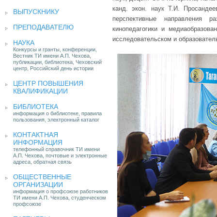
канд. экон. наук Т.И. Просанде
ВЫПУСКНИКУ
перспективные направления р
ПРЕПОДАВАТЕЛЮ
кинопедагогики и медиаобразова
исследовательском и образовате
НАУКА
Конкурсы и гранты, конференции,
Вестник ТИ имени А.П. Чехова,
публикации, библиотека, Чеховский
центр, Российский день истории
ЦЕНТР ПОВЫШЕНИЯ
КВАЛИФИКАЦИИ
БИБЛИОТЕКА
информация о библиотеке, правила
пользования, электронный каталог
КОНТАКТНАЯ
ИНФОРМАЦИЯ
телефонный справочник ТИ имени
А.П. Чехова, почтовые и электронные
адреса, обратная связь
ОБЩЕСТВЕННЫЕ
ОРГАНИЗАЦИИ
информация о профсоюзе работников
ТИ имени А.П. Чехова, студенческом
профсоюзе