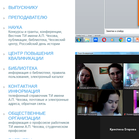
ВЫПУСКНИКУ
ПРЕПОДАВАТЕЛЮ
НАУКА
Конкурсы и гранты, конференции,
Вестник ТИ имени А.П. Чехова,
публикации, библиотека, Чеховский
центр, Российский день истории
ЦЕНТР ПОВЫШЕНИЯ
КВАЛИФИКАЦИИ
БИБЛИОТЕКА
информация о библиотеке, правила
пользования, электронный каталог
КОНТАКТНАЯ
ИНФОРМАЦИЯ
телефонный справочник ТИ имени
А.П. Чехова, почтовые и электронные
адреса, обратная связь
ОБЩЕСТВЕННЫЕ
ОРГАНИЗАЦИИ
информация о профсоюзе работников
ТИ имени А.П. Чехова, студенческом
профсоюзе