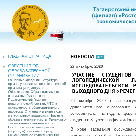
ГЛАВНАЯ СТРАНИЦА
НОВОСТИ
все
СВЕДЕНИЯ ОБ
27 октября, 2020
ОБРАЗОВАТЕЛЬНОЙ
УЧАСТИЕ СТУДЕНТО
ОРГАНИЗАЦИИ
Основные сведения, Структура и
ЛОГОПЕДИЧЕСКОЙ Л
органы управления образовательной
ИССЛЕДОВАТЕЛЬСКОЙ 
организацией, Документы,
ВЫХОДНОГО ДНЯ «РЕЧЕ
Образование, Образовательные
стандарты, Руководство.
Педагогический (научно-
26 октября 2020 г. на факул
педагогический) состав, МТО и
дополнительного образования 
оснащенность образовательного
процесса, Стипендии и иные виды
руководитель – к. пед. н., доце
материальной поддержки, Платные
образовательные услуги, Финансово-
студентов 3 курса профиля «Логоп
хозяйственная деятельность,
Вакантные места для приема
В ходе заседания обсуждалис
(перевода), Доступная среда,
Международное сотрудничество
деятельности на базе Логопедиче