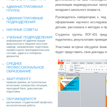
реализации индивидуальных прогр
АДМИНИСТРАТИВНАЯ
младшего школьного возраста.
ГРУППА
Руководитель лаборатории, к. пед.
АДМИНИСТРАТИВНЫЕ
ПОДРАЗДЕЛЕНИЯ
оформлению научного исследован
детьми, рассказала о методах и п
НАУЧНЫЕ СОВЕТЫ
Студенты группы ЛОГ-431 пред
УЧЕБНЫЕ ПОДРАЗДЕЛЕНИЯ
поделились результатами проведе
информация об администрации
факультетов и общеинститутских
Участники встречи обсудили ближ
кафедр, направлениях подготовки,
профессорско-преподавательском
будет представить свои доклады и
составе, адреса и телефоны
деканатов
СРЕДНЕЕ
ПРОФЕССИОНАЛЬНОЕ
ОБРАЗОВАНИЕ
АБИТУРИЕНТУ
правила приема, вступительные
испытания, конкурсная ситуация,
проходной балл, довузовская
подготовка
ОБУЧАЮЩЕМУСЯ
расписание, студенческий профсоюз,
воспитательная работа