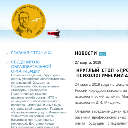
ГЛАВНАЯ СТРАНИЦА
НОВОСТИ
все
СВЕДЕНИЯ ОБ
27 марта, 2018
ОБРАЗОВАТЕЛЬНОЙ
КРУГЛЫЙ СТОЛ «ПР
ОРГАНИЗАЦИИ
Основные сведения, Структура и
ПСИХОЛОГИЧЕСКИЙ 
органы управления образовательной
организацией, Документы,
24 марта 2018 года на факул
Образование, Образовательные
стандарты, Руководство.
России кафедрой психологии
Педагогический (научно-
психологический аспект». Мо
педагогический) состав, МТО и
оснащенность образовательного
психологии В.И. Мищенко.
процесса, Стипендии и иные виды
материальной поддержки, Платные
Открыла заседание декан фа
образовательные услуги, Финансово-
хозяйственная деятельность,
развития профессиональных 
Вакантные места для приема
опыта будущим специалист
(перевода), Доступная среда,
Международное сотрудничество