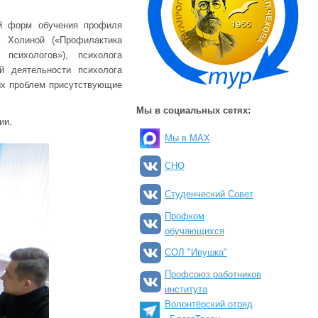
ой форм обучения профиля
 Холиной («Профилактика
психологов»), психолога
й деятельности психолога
ых проблем присутствующие
Мы в социальных сетях:
ии.
Мы в MAX
СНО
Студенческий Совет
Профком
обучающихся
СОЛ "Ивушка"
Профсоюз работников
института
Волонтёрский отряд