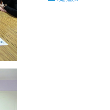
«БлагоТвори»