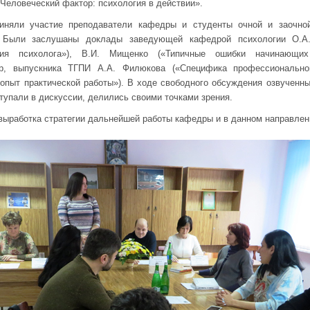
«Человеческий фактор: психология в действии».
риняли участие преподаватели кафедры и студенты очной и заочн
. Были заслушаны доклады заведующей кафедрой психологии О.А.
ния психолога»), В.И. Мищенко («Типичные ошибки начинающих 
ур, выпускника ТГПИ А.А. Филюкова («Специфика профессионально
опыт практической работы»). В ходе свободного обсуждения озвученн
тупали в дискуссии, делились своими точками зрения.
выработка стратегии дальнейшей работы кафедры и в данном направлен