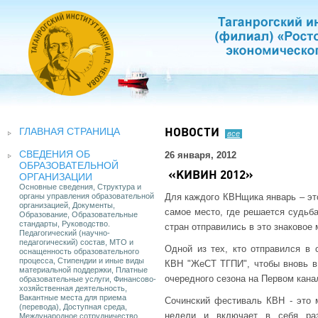
ГЛАВНАЯ СТРАНИЦА
НОВОСТИ
все
СВЕДЕНИЯ ОБ
26 января, 2012
ОБРАЗОВАТЕЛЬНОЙ
«КИВИН 2012»
ОРГАНИЗАЦИИ
Основные сведения, Структура и
органы управления образовательной
Для каждого КВНщика январь – эт
организацией, Документы,
самое место, где решается судьб
Образование, Образовательные
стандарты, Руководство.
стран отправились в это знаковое
Педагогический (научно-
педагогический) состав, МТО и
Одной из тех, кто отправился в
оснащенность образовательного
процесса, Стипендии и иные виды
КВН "ЖеСТ ТГПИ", чтобы вновь в 
материальной поддержки, Платные
очередного сезона на Первом кана
образовательные услуги, Финансово-
хозяйственная деятельность,
Вакантные места для приема
Сочинский фестиваль КВН - это м
(перевода), Доступная среда,
недели и включает в себя ра
Международное сотрудничество