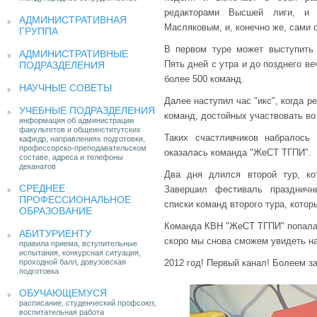
редакторами Высшей лиги, и 
АДМИНИСТРАТИВНАЯ
Масляковым, и, конечно же, сами 
ГРУППА
В первом туре может выступить
АДМИНИСТРАТИВНЫЕ
Пять дней с утра и до позднего в
ПОДРАЗДЕЛЕНИЯ
более 500 команд.
НАУЧНЫЕ СОВЕТЫ
Далее наступил час "икс", когда 
УЧЕБНЫЕ ПОДРАЗДЕЛЕНИЯ
команд, достойных участвовать во
информация об администрации
факультетов и общеинститутских
Таких счастливчиков набралось
кафедр, направлениях подготовки,
профессорско-преподавательском
оказалась команда "ЖеСТ ТГПИ".
составе, адреса и телефоны
деканатов
Два дня длился второй тур, ко
СРЕДНЕЕ
Завершил фестиваль праздничны
ПРОФЕССИОНАЛЬНОЕ
списки команд второго тура, котор
ОБРАЗОВАНИЕ
Команда КВН "ЖеСТ ТГПИ" попала в
АБИТУРИЕНТУ
скоро мы снова сможем увидеть н
правила приема, вступительные
испытания, конкурсная ситуация,
проходной балл, довузовская
2012 год! Первый канал! Болеем за
подготовка
ОБУЧАЮЩЕМУСЯ
расписание, студенческий профсоюз,
воспитательная работа