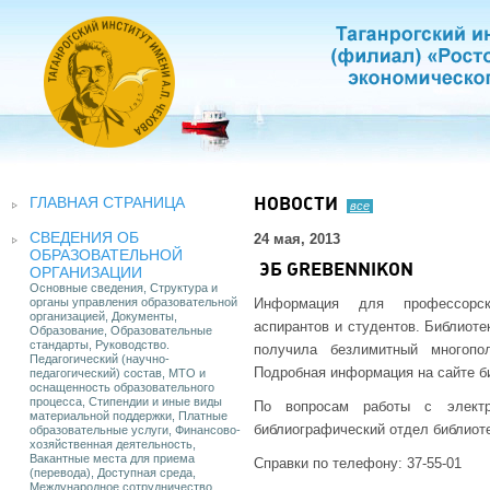
ГЛАВНАЯ СТРАНИЦА
НОВОСТИ
все
СВЕДЕНИЯ ОБ
24 мая, 2013
ОБРАЗОВАТЕЛЬНОЙ
ЭБ GREBENNIKON
ОРГАНИЗАЦИИ
Основные сведения, Структура и
органы управления образовательной
Информация для профессорско-
организацией, Документы,
аспирантов и студентов. Библиоте
Образование, Образовательные
стандарты, Руководство.
получила безлимитный многопо
Педагогический (научно-
Подробная информация на сайте б
педагогический) состав, МТО и
оснащенность образовательного
процесса, Стипендии и иные виды
По вопросам работы с электр
материальной поддержки, Платные
библиографический отдел библиот
образовательные услуги, Финансово-
хозяйственная деятельность,
Вакантные места для приема
Справки по телефону: 37-55-01
(перевода), Доступная среда,
Международное сотрудничество