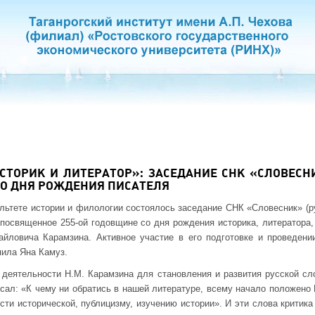
ИСТОРИК И ЛИТЕРАТОР»: ЗАСЕДАНИЕ СНК «СЛОВЕС
СО ДНЯ РОЖДЕНИЯ ПИСАТЕЛЯ
ультете истории и филологии состоялось заседание СНК «Словесник» (р
, посвященное 255-ой годовщине со дня рождения историка, литератора,
айловича Карамзина. Активное участие в его подготовке и проведени
ила Яна Камуз.
 деятельности Н.М. Карамзина для становления и развития русской сл
сал: «К чему ни обратись в нашей литературе, всему начало положено
ести исторической, публицизму, изучению истории». И эти слова крити