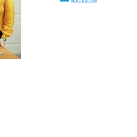
«БлагоТвори»