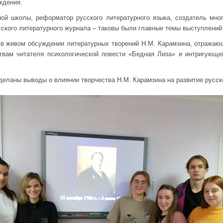
ждения.
ой школы, реформатор русского литературного языка, создатель мног
сского литературного журнала – таковы были главные темы выступлений
 в живом обсуждении литературных творений Н.М. Карамзина, отражаю
твам читателя психологической повести «Бедная Лиза» и интригующе
деланы выводы о влиянии творчества Н.М. Карамзина на развитие русск