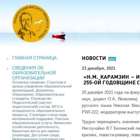
ГЛАВНАЯ СТРАНИЦА
НОВОСТИ
все
СВЕДЕНИЯ ОБ
23 декабря, 2021
ОБРАЗОВАТЕЛЬНОЙ
«Н.М. КАРАМЗИН – 
ОРГАНИЗАЦИИ
Основные сведения, Структура и
255-ОЙ ГОДОВЩИНЕ 
органы управления образовательной
организацией, Документы,
20 декабря 2021 года на фак
Образование, Образовательные
стандарты, Руководство.
наук, доцент О.А. Яковлева)
Педагогический (научно-
русского языка Николая Мих
педагогический) состав, МТО и
оснащенность образовательного
РЯЛ-222, модератором выступ
процесса, Стипендии и иные виды
материальной поддержки, Платные
Трудно переоценить значение
образовательные услуги, Финансово-
хозяйственная деятельность,
Неслучайно В.Г Белинский пи
Вакантные места для приема
критике, повести-роману, пов
(перевода), Доступная среда,
Международное сотрудничество