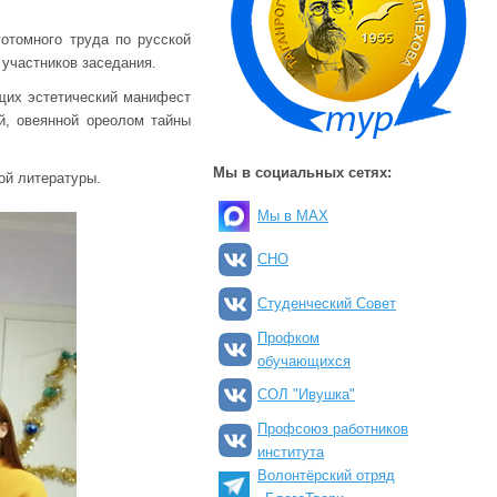
отомного труда по русской
 участников заседания.
щих эстетический манифест
й, овеянной ореолом тайны
Мы в социальных сетях:
ой литературы.
Мы в MAX
СНО
Студенческий Совет
Профком
обучающихся
СОЛ "Ивушка"
Профсоюз работников
института
Волонтёрский отряд