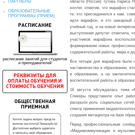
ПАРТНЕРЫ
области (Россия) Тутова Лариса 
коллег, отметив, что марафон ста
ОБРАЗОВАТЕЛЬНЫЕ
те, кто присоединился к нам, сов
ПРОГРАММЫ (ПРИЕМ)
идти марафон, и это шикарный 
РАСПИСАНИЕ
учебный год, и на новые интересн
выступления депутат отметила, чт
участников марафона воспольз
формировании новых профессиона
содержательной работы, мира и до
расписание занятий для студентов
Все четыре дня марафона были 
и преподавателей
наставничества в образовании, вт
в образовании, а на заключител
РЕКВИЗИТЫ ДЛЯ
воспитательной работы в образова
ОПЛАТЫ ОБУЧЕНИЯ И
СТОИМОСТЬ ОБУЧЕНИЯ
16 августа обсуждалась тема «
Спикеры представили опыт рабо
ОБЩЕСТВЕННАЯ
раскрыли роль социальных сетей
ПРИЕМНАЯ
спектр применения медиатехнолог
создания метацентра на базе обра
Перед профессиональным сообще
«Медиакоммуникации и мультиме