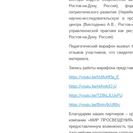
Ростов-на-Дону, Россия), фо
патриотического развития (
Чередн
научно-исследовательскую и пр
центра (Вихтоденко А.В., Ростов-
управленческой практике как ре
Ростов-на-Дону, Россия).
Педагогический марафон вызвал б
отзывов участников, что свидете
материала.
Запись работы марафона представ
https://youtu.be/hUtfuHf3p_E
https://youtu.be/ntAnrkifJ-U
https://youtu.be/TZ8hLJLUxPU
https://youtu.be/Bmty9cURfrc
Благодарим наших партнеров – ор
компании «МИР ПРОСВЕЩЕНИЯ» С
предоставленную возможность тра
дальнейшее плодотворное сотрудн