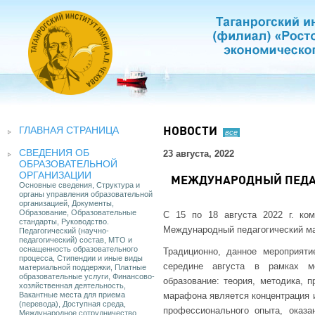
ГЛАВНАЯ СТРАНИЦА
НОВОСТИ
все
СВЕДЕНИЯ ОБ
23 августа, 2022
ОБРАЗОВАТЕЛЬНОЙ
ОРГАНИЗАЦИИ
МЕЖДУНАРОДНЫЙ ПЕДАГ
Основные сведения, Структура и
органы управления образовательной
организацией, Документы,
Образование, Образовательные
С 15 по 18 августа 2022 г. к
стандарты, Руководство.
Международный педагогический ма
Педагогический (научно-
педагогический) состав, МТО и
оснащенность образовательного
Традиционно, данное мероприяти
процесса, Стипендии и иные виды
середине августа в рамках ме
материальной поддержки, Платные
образовательные услуги, Финансово-
образование: теория, методика, 
хозяйственная деятельность,
Вакантные места для приема
марафона является концентрация и
(перевода), Доступная среда,
профессионального опыта, оказа
Международное сотрудничество