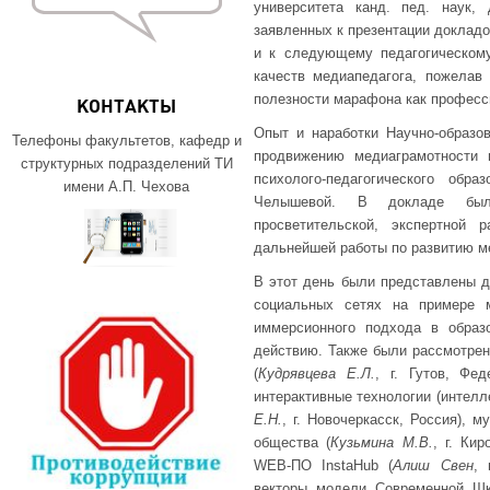
университета канд. пед. наук,
заявленных к презентации докладо
и к следующему педагогическом
качеств медиапедагога, пожелав
полезности марафона как професс
КОНТАКТЫ
Опыт и наработки Научно-образо
Телефоны факультетов, кафедр и
продвижению медиаграмотности 
структурных подразделений ТИ
психолого-педагогического обр
имени А.П. Чехова
Челышевой. В докладе были 
просветительской, экспертной 
дальнейшей работы по развитию м
В этот день были представлены д
социальных сетях на примере м
иммерсионного подхода в образ
действию. Также были рассмотре
(
Кудрявцева Е.Л.
, г. Гутов, Фе
интерактивные технологии (интелл
Е.Н.
, г. Новочеркасск, Россия),
общества (
Кузьмина М.В.
, г. Ки
WEB-ПО InstaHub (
Алиш Свен
, 
векторы модели Современной Шк