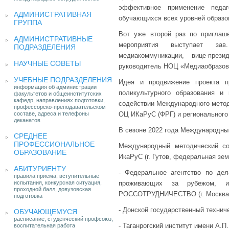
эффективное применение педа
АДМИНИСТРАТИВНАЯ
обучающихся всех уровней образо
ГРУППА
Вот уже второй раз по приглаш
АДМИНИСТРАТИВНЫЕ
мероприятия выступает зав.
ПОДРАЗДЕЛЕНИЯ
медиакоммуникации, вице-през
НАУЧНЫЕ СОВЕТЫ
руководитель НОЦ «Медиаобразов
УЧЕБНЫЕ ПОДРАЗДЕЛЕНИЯ
Идея и продвижение проекта п
информация об администрации
поликультурного образования 
факультетов и общеинститутских
кафедр, направлениях подготовки,
содействии Международного метод
профессорско-преподавательском
составе, адреса и телефоны
ОЦ ИКаРуС (ФРГ) и регионального
деканатов
В сезоне 2022 года Международны
СРЕДНЕЕ
ПРОФЕССИОНАЛЬНОЕ
Международный методический с
ОБРАЗОВАНИЕ
ИкаРуС (г. Гутов, федеральная зе
АБИТУРИЕНТУ
- Федеральное агентство по дел
правила приема, вступительные
испытания, конкурсная ситуация,
проживающих за рубежом, и
проходной балл, довузовская
РОССОТРУДНИЧЕСТВО (г. Москва,
подготовка
- Донской государственный техниче
ОБУЧАЮЩЕМУСЯ
расписание, студенческий профсоюз,
- Таганрогский институт имени А.П.
воспитательная работа