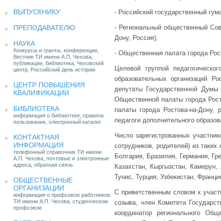
ВЫПУСКНИКУ
- Российский государственный гума
ПРЕПОДАВАТЕЛЮ
- Региональный общественный Сове
Дону, Россия);
НАУКА
Конкурсы и гранты, конференции,
- Общественная палата города Рост
Вестник ТИ имени А.П. Чехова,
публикации, библиотека, Чеховский
Целевой группой педагогическо
центр, Российский день истории
образовательных организаций Ро
ЦЕНТР ПОВЫШЕНИЯ
депутаты Государственной Думы
КВАЛИФИКАЦИИ
Общественной палаты города Рост
БИБЛИОТЕКА
палаты города Ростова-на-Дону, 
информация о библиотеке, правила
педагоги дополнительного образов
пользования, электронный каталог
Число зарегистрованных участник
КОНТАКТНАЯ
ИНФОРМАЦИЯ
сотрудников, родителей) из таких
телефонный справочник ТИ имени
Болгария, Бразилия, Германия, Гре
А.П. Чехова, почтовые и электронные
адреса, обратная связь
Казахстан, Кыргызстан, Камерун,
Тунис, Турция, Узбекистан, Франци
ОБЩЕСТВЕННЫЕ
ОРГАНИЗАЦИИ
С приветственным словом к участ
информация о профсоюзе работников
ТИ имени А.П. Чехова, студенческом
созыва, член Комитета Государс
профсоюзе
координатор регионального Общ