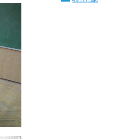
«БлагоТвори»