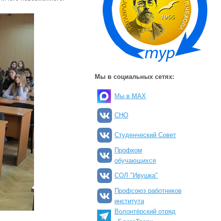
Мы в социальных сетях:
Мы в MAX
СНО
Студенческий Совет
Профком
обучающихся
СОЛ "Ивушка"
Профсоюз работников
института
Волонтёрский отряд