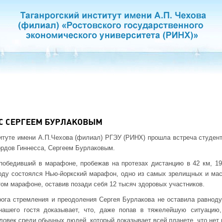
 С СЕРГЕЕМ БУРЛАКОВЫМ
титуте имени А.П.Чехова (филиал) РГЭУ (РИНХ) прошла встреча студен
ордов Гиннесса, Сергеем Бурлаковым.
 победивший в марафоне, пробежав на протезах дистанцию в 42 км, 1
оду состоялся Нью-йоркский марафон, одно из самых зрелищных и мас
том марафоне, оставив позади себя 12 тысяч здоровых участников.
рога стремления и преодоления Сергея Бурлакова не оставила равнод
ашего гостя доказывает, что, даже попав в тяжелейшую ситуацию
ловек среди обычных людей, который доказывает всей планете, что нет 