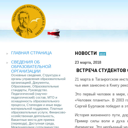
ГЛАВНАЯ СТРАНИЦА
НОВОСТИ
все
СВЕДЕНИЯ ОБ
23 марта, 2018
ОБРАЗОВАТЕЛЬНОЙ
ВСТРЕЧА СТУДЕНТОВ
ОРГАНИЗАЦИИ
Основные сведения, Структура и
органы управления образовательной
21 марта в Таганрогском инс
организацией, Документы,
чье имя занесено в Книгу рек
Образование, Образовательные
стандарты, Руководство.
Педагогический (научно-
Это первый человек в мире,
педагогический) состав, МТО и
«Человек планеты». В 2003 г
оснащенность образовательного
процесса, Стипендии и иные виды
Сергей Бурлаков победил в э
материальной поддержки, Платные
образовательные услуги, Финансово-
История жизненного пути, до
хозяйственная деятельность,
Вакантные места для приема
Пример силы воли и духа н
(перевода), Доступная среда,
физически. Это необычный че
Международное сотрудничество