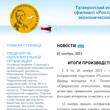
ГЛАВНАЯ СТРАНИЦА
НОВОСТИ
все
СВЕДЕНИЯ ОБ
22 ноября, 2023
ОБРАЗОВАТЕЛЬНОЙ
ОРГАНИЗАЦИИ
ИТОГИ ПРОИЗВОДСТ
Основные сведения, Структура и
органы управления образовательной
С 8 по 16 ноября 2023 г. 
организацией, Документы,
Образование, Образовательные
(направление подготовки «Психол
стандарты, Руководство.
Педагогический (научно-
Дворца молодежи А.А. Потап
педагогический) состав, МТО и
«Юридическая психология», пре
оснащенность образовательного
процесса, Стипендии и иные виды
аспектами применения различны
материальной поддержки, Платные
большим интересом отнеслись к по
образовательные услуги, Финансово-
хозяйственная деятельность,
Вакантные места для приема
13 ноября прошло интерактив
(перевода), Доступная среда,
которого участники учились раск
Международное сотрудничество