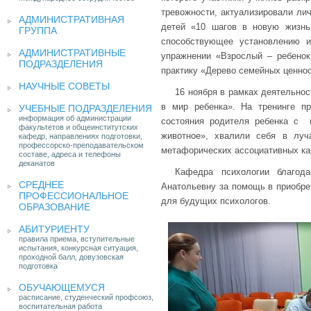
тревожности, актуализировали лич
АДМИНИСТРАТИВНАЯ
детей «10 шагов в новую жизнь
ГРУППА
способствующее установлению и
АДМИНИСТРАТИВНЫЕ
упражнении «Взрослый – ребенок
ПОДРАЗДЕЛЕНИЯ
практику «Дерево семейных ценнос
НАУЧНЫЕ СОВЕТЫ
16 ноября в рамках деятельнос
в мир ребенка». На тренинге п
УЧЕБНЫЕ ПОДРАЗДЕЛЕНИЯ
информация об администрации
состояния родителя ребенка с 
факультетов и общеинститутских
животное», хвалили себя в луч
кафедр, направлениях подготовки,
профессорско-преподавательском
метафорических ассоциативных ка
составе, адреса и телефоны
деканатов
Кафедра психологии благод
СРЕДНЕЕ
Анатольевну за помощь в приобре
ПРОФЕССИОНАЛЬНОЕ
для будущих психологов.
ОБРАЗОВАНИЕ
АБИТУРИЕНТУ
правила приема, вступительные
испытания, конкурсная ситуация,
проходной балл, довузовская
подготовка
ОБУЧАЮЩЕМУСЯ
расписание, студенческий профсоюз,
воспитательная работа