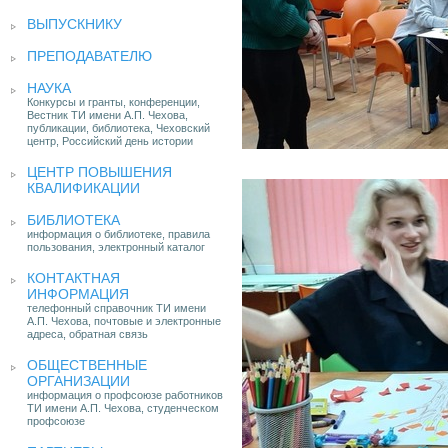
ВЫПУСКНИКУ
ПРЕПОДАВАТЕЛЮ
НАУКА
Конкурсы и гранты, конференции,
Вестник ТИ имени А.П. Чехова,
публикации, библиотека, Чеховский
центр, Российский день истории
ЦЕНТР ПОВЫШЕНИЯ
КВАЛИФИКАЦИИ
БИБЛИОТЕКА
информация о библиотеке, правила
пользования, электронный каталог
КОНТАКТНАЯ
ИНФОРМАЦИЯ
телефонный справочник ТИ имени
А.П. Чехова, почтовые и электронные
адреса, обратная связь
ОБЩЕСТВЕННЫЕ
ОРГАНИЗАЦИИ
информация о профсоюзе работников
ТИ имени А.П. Чехова, студенческом
профсоюзе