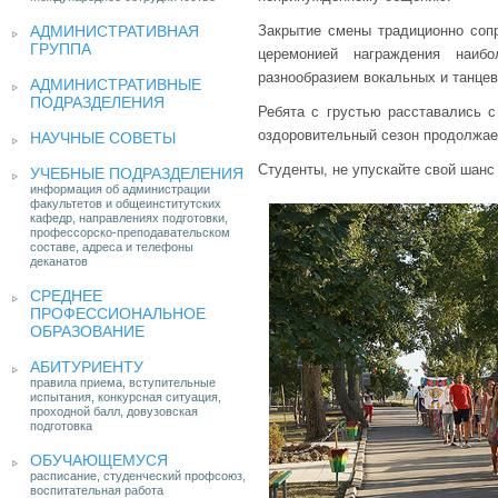
АДМИНИСТРАТИВНАЯ
Закрытие смены традиционно сопр
ГРУППА
церемонией награждения наибо
разнообразием вокальных и танце
АДМИНИСТРАТИВНЫЕ
ПОДРАЗДЕЛЕНИЯ
Ребята с грустью расставались 
оздоровительный сезон продолжае
НАУЧНЫЕ СОВЕТЫ
Студенты, не упускайте свой шанс
УЧЕБНЫЕ ПОДРАЗДЕЛЕНИЯ
информация об администрации
факультетов и общеинститутских
кафедр, направлениях подготовки,
профессорско-преподавательском
составе, адреса и телефоны
деканатов
СРЕДНЕЕ
ПРОФЕССИОНАЛЬНОЕ
ОБРАЗОВАНИЕ
АБИТУРИЕНТУ
правила приема, вступительные
испытания, конкурсная ситуация,
проходной балл, довузовская
подготовка
ОБУЧАЮЩЕМУСЯ
расписание, студенческий профсоюз,
воспитательная работа