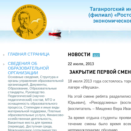
ГЛАВНАЯ СТРАНИЦА
НОВОСТИ
все
СВЕДЕНИЯ ОБ
22 июля, 2013
ОБРАЗОВАТЕЛЬНОЙ
ЗАКРЫТИЕ ПЕРВОЙ СМЕН
ОРГАНИЗАЦИИ
Основные сведения, Структура и
органы управления образовательной
18 июля 2013 года состоялось тор
организацией, Документы,
лагере «Ивушка».
Образование, Образовательные
стандарты, Руководство.
Педагогический (научно-
На этой смене ребята разделилис
педагогический) состав, МТО и
Юрьевич), «Рекордсмены» (вос
оснащенность образовательного
процесса, Стипендии и иные виды
(воспитатель – Мищенко Вера Иван
материальной поддержки, Платные
образовательные услуги, Финансово-
За время отдыха студенты прояви
хозяйственная деятельность,
Вакантные места для приема
течение смены было время все
(перевода), Доступная среда,
непринужденному общению.
Международное сотрудничество