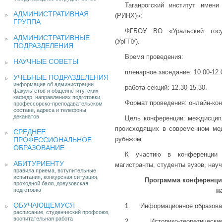
Таганрогский институт име
АДМИНИСТРАТИВНАЯ
(РИНХ)»;
ГРУППА
ФГБОУ ВО «Уральский госуд
АДМИНИСТРАТИВНЫЕ
(УрГПУ).
ПОДРАЗДЕЛЕНИЯ
Время проведения:
НАУЧНЫЕ СОВЕТЫ
пленарное заседание: 10.00-12.
УЧЕБНЫЕ ПОДРАЗДЕЛЕНИЯ
информация об администрации
работа секций: 12.30-15.30.
факультетов и общеинститутских
кафедр, направлениях подготовки,
Формат проведения: онлайн-ко
профессорско-преподавательском
составе, адреса и телефоны
деканатов
Цель конференции: междисцип
происходящих в современном мед
СРЕДНЕЕ
рубежом.
ПРОФЕССИОНАЛЬНОЕ
ОБРАЗОВАНИЕ
К участию в конференции п
АБИТУРИЕНТУ
магистранты, студенты вузов, нау
правила приема, вступительные
испытания, конкурсная ситуация,
Программа конференци
проходной балл, довузовская
подготовка
н
ОБУЧАЮЩЕМУСЯ
1. Информационное образоват
расписание, студенческий профсоюз,
воспитательная работа
2. Историко-теоретические