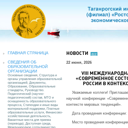
ГЛАВНАЯ СТРАНИЦА
НОВОСТИ
все
СВЕДЕНИЯ ОБ
22 июня, 2026
ОБРАЗОВАТЕЛЬНОЙ
ОРГАНИЗАЦИИ
VIII МЕЖДУНАРОД
Основные сведения, Структура и
«СОВРЕМЕННОЕ СОСТ
органы управления образовательной
организацией, Документы,
РОССИИ В КОНТЕК
Образование, Образовательные
стандарты, Руководство.
Уважаемые коллеги!
Приглашае
Педагогический (научно-
педагогический) состав, МТО и
научной конференции «Современн
оснащенность образовательного
контексте мировых тенденций».
процесса, Стипендии и иные виды
материальной поддержки, Платные
образовательные услуги, Финансово-
Дата проведения конференции: 
хозяйственная деятельность,
Вакантные места для приема
Место проведения конференции
(перевода), Доступная среда,
Международное сотрудничество