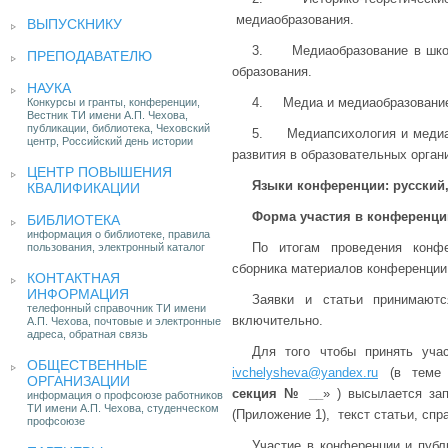
медиаобразования.
ВЫПУСКНИКУ
3. Медиаобразование в школ
ПРЕПОДАВАТЕЛЮ
образования.
НАУКА
4. Медиа и медиаобразование 
Конкурсы и гранты, конференции,
Вестник ТИ имени А.П. Чехова,
публикации, библиотека, Чеховский
5. Медиапсихология и медиаоб
центр, Российский день истории
развития в образовательных орган
ЦЕНТР ПОВЫШЕНИЯ
Языки конференции: русский,
КВАЛИФИКАЦИИ
Форма участия в конференции
БИБЛИОТЕКА
информация о библиотеке, правила
По итогам проведения конфе
пользования, электронный каталог
сборника материалов конференции
КОНТАКТНАЯ
ИНФОРМАЦИЯ
Заявки и статьи принимаютс
телефонный справочник ТИ имени
включительно.
А.П. Чехова, почтовые и электронные
адреса, обратная связь
Для того чтобы принять уча
ОБЩЕСТВЕННЫЕ
ivchelysheva@yandex.ru
(в теме 
ОРГАНИЗАЦИИ
секция № __
» ) высылается за
информация о профсоюзе работников
ТИ имени А.П. Чехова, студенческом
(Приложение 1), текст статьи, спр
профсоюзе
Участие в конференции и публ