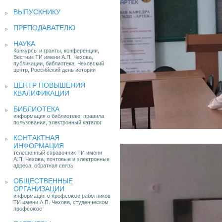
ВЫПУСКНИКУ
ПРЕПОДАВАТЕЛЮ
НАУКА
Конкурсы и гранты, конференции,
Вестник ТИ имени А.П. Чехова,
публикации, библиотека, Чеховский
центр, Российский день истории
ЦЕНТР ПОВЫШЕНИЯ
КВАЛИФИКАЦИИ
БИБЛИОТЕКА
информация о библиотеке, правила
пользования, электронный каталог
КОНТАКТНАЯ
ИНФОРМАЦИЯ
телефонный справочник ТИ имени
А.П. Чехова, почтовые и электронные
адреса, обратная связь
ОБЩЕСТВЕННЫЕ
ОРГАНИЗАЦИИ
информация о профсоюзе работников
ТИ имени А.П. Чехова, студенческом
профсоюзе