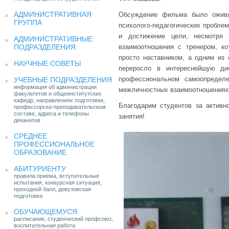
АДМИНИСТРАТИВНАЯ
Обсуждение фильма было оживл
ГРУППА
психолого-педагогических проблем
и достижение цели, несмотря 
АДМИНИСТРАТИВНЫЕ
ПОДРАЗДЕЛЕНИЯ
взаимоотношения с тренером, к
просто наставником, а одним из
НАУЧНЫЕ СОВЕТЫ
переросло в интереснейшую ди
профессиональном самоопределе
УЧЕБНЫЕ ПОДРАЗДЕЛЕНИЯ
информация об администрации
межличностных взаимоотношениях
факультетов и общеинститутских
кафедр, направлениях подготовки,
Благодарим студентов за актив
профессорско-преподавательском
составе, адреса и телефоны
занятия!
деканатов
СРЕДНЕЕ
ПРОФЕССИОНАЛЬНОЕ
ОБРАЗОВАНИЕ
АБИТУРИЕНТУ
правила приема, вступительные
испытания, конкурсная ситуация,
проходной балл, довузовская
подготовка
ОБУЧАЮЩЕМУСЯ
расписание, студенческий профсоюз,
воспитательная работа