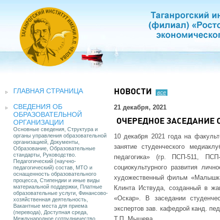
ГЛАВНАЯ СТРАНИЦА
НОВОСТИ
все
СВЕДЕНИЯ ОБ
21 декабря, 2021
ОБРАЗОВАТЕЛЬНОЙ
ОЧЕРЕДНОЕ ЗАСЕДАНИЕ 
ОРГАНИЗАЦИИ
Основные сведения, Структура и
органы управления образовательной
10 декабря 2021 года на факульт
организацией, Документы,
занятие студенческого медиакл
Образование, Образовательные
стандарты, Руководство.
педагогика» (гр. ПСП-511, ПС
Педагогический (научно-
социокультурного развития лично
педагогический) состав, МТО и
оснащенность образовательного
художественный фильм «Малышка
процесса, Стипендии и иные виды
материальной поддержки, Платные
Клинта Иствуда, созданный в жа
образовательные услуги, Финансово-
«Оскар». В заседании студенче
хозяйственная деятельность,
Вакантные места для приема
экспертов зав. кафедрой канд. пед
(перевода), Доступная среда,
Т.П. Мышева.
Международное сотрудничество