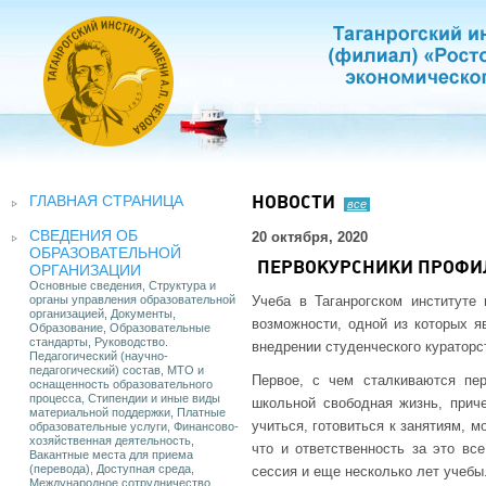
ГЛАВНАЯ СТРАНИЦА
НОВОСТИ
все
СВЕДЕНИЯ ОБ
20 октября, 2020
ОБРАЗОВАТЕЛЬНОЙ
ПЕРВОКУРСНИКИ ПРОФИ
ОРГАНИЗАЦИИ
Основные сведения, Структура и
органы управления образовательной
Учеба в Таганрогском институте
организацией, Документы,
возможности, одной из которых я
Образование, Образовательные
стандарты, Руководство.
внедрении студенческого курато
Педагогический (научно-
педагогический) состав, МТО и
Первое, с чем сталкиваются пер
оснащенность образовательного
процесса, Стипендии и иные виды
школьной свободная жизнь, приче
материальной поддержки, Платные
учиться, готовиться к занятиям, 
образовательные услуги, Финансово-
хозяйственная деятельность,
что и ответственность за это вс
Вакантные места для приема
(перевода), Доступная среда,
сессия и еще несколько лет учебы
Международное сотрудничество