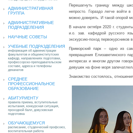
Перешагнуть границу между шк
АДМИНИСТРАТИВНАЯ
непросто. Гораздо легче войти в
ГРУППА
можно доверять. И такой опорой мо
АДМИНИСТРАТИВНЫЕ
В начале октября 2020 г. студент
ПОДРАЗДЕЛЕНИЯ
и.о. зав. кафедрой русского яз
НАУЧНЫЕ СОВЕТЫ
экскурсию-поход первокурсников в 
УЧЕБНЫЕ ПОДРАЗДЕЛЕНИЯ
Приморский парк – одно из са
информация об администрации
факультетов и общеинститутских
превращения Елизаветинского пар
кафедр, направлениях подготовки,
интересах и многом другом говор
профессорско-преподавательском
составе, адреса и телефоны
девушек на фоне моря запечатлел
деканатов
Знакомство состоялось, отношени
СРЕДНЕЕ
ПРОФЕССИОНАЛЬНОЕ
ОБРАЗОВАНИЕ
АБИТУРИЕНТУ
правила приема, вступительные
испытания, конкурсная ситуация,
проходной балл, довузовская
подготовка
ОБУЧАЮЩЕМУСЯ
расписание, студенческий профсоюз,
воспитательная работа