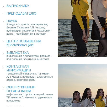
ВЫПУСКНИКУ
ПРЕПОДАВАТЕЛЮ
НАУКА
Конкурсы и гранты, конференции,
Вестник ТИ имени А.П. Чехова,
публикации, библиотека, Чеховский
центр, Российский день истории
ЦЕНТР ПОВЫШЕНИЯ
КВАЛИФИКАЦИИ
БИБЛИОТЕКА
информация о библиотеке, правила
пользования, электронный каталог
КОНТАКТНАЯ
ИНФОРМАЦИЯ
телефонный справочник ТИ имени
А.П. Чехова, почтовые и электронные
адреса, обратная связь
ОБЩЕСТВЕННЫЕ
ОРГАНИЗАЦИИ
информация о профсоюзе работников
ТИ имени А.П. Чехова, студенческом
профсоюзе