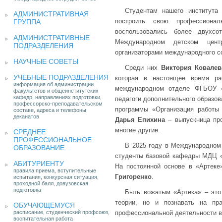
Студентам нашего института
АДМИНИСТРАТИВНАЯ
построить свою профессиона
ГРУППА
воспользовались более двухсо
АДМИНИСТРАТИВНЫЕ
Международном детском центр
ПОДРАЗДЕЛЕНИЯ
организаторами международного с
НАУЧНЫЕ СОВЕТЫ
Среди них
Виктория Ковалев
УЧЕБНЫЕ ПОДРАЗДЕЛЕНИЯ
которая в настоящее время ра
информация об администрации
международном отделе ФГБОУ
факультетов и общеинститутских
кафедр, направлениях подготовки,
педагоги дополнительного образо
профессорско-преподавательском
программы «Организация работы
составе, адреса и телефоны
деканатов
Дарья Епихина
– выпускница про
многие другие.
СРЕДНЕЕ
ПРОФЕССИОНАЛЬНОЕ
В 2025 году в Международном 
ОБРАЗОВАНИЕ
студенты базовой кафедры МДЦ 
АБИТУРИЕНТУ
На постоянной основе в «Артек
правила приема, вступительные
Григоренко
.
испытания, конкурсная ситуация,
проходной балл, довузовская
подготовка
Быть вожатым «Артека» – это
теории, но и познавать на пр
ОБУЧАЮЩЕМУСЯ
расписание, студенческий профсоюз,
профессиональной деятельности в
воспитательная работа