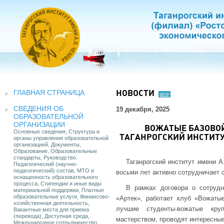
ГЛАВНАЯ СТРАНИЦА
НОВОСТИ
все
СВЕДЕНИЯ ОБ
19 декабря, 2025
ОБРАЗОВАТЕЛЬНОЙ
ОРГАНИЗАЦИИ
ВОЖАТЫЕ БАЗОВО
Основные сведения, Структура и
ТАГАНРОГСКИЙ ИНСТИТУ
органы управления образовательной
организацией, Документы,
Образование, Образовательные
стандарты, Руководство.
Таганрогский институт имени 
Педагогический (научно-
педагогический) состав, МТО и
восьми лет активно сотрудничает
оснащенность образовательного
процесса, Стипендии и иные виды
В рамках договора о сотруд
материальной поддержки, Платные
образовательные услуги, Финансово-
«Артек», работает клуб «Вожаты
хозяйственная деятельность,
лучшие студенты-вожатые кру
Вакантные места для приема
(перевода), Доступная среда,
мастерством, проводят интересные
Международное сотрудничество