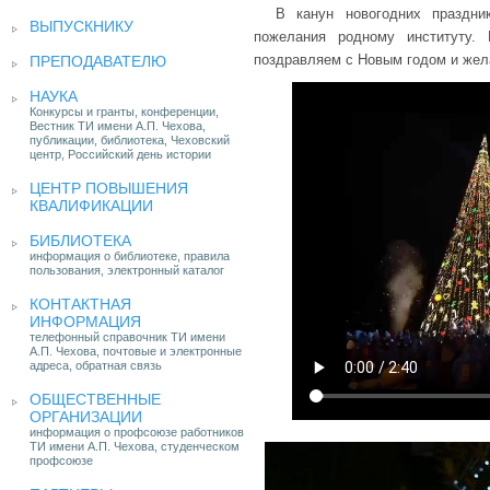
В канун новогодних праздн
ВЫПУСКНИКУ
пожелания родному институту.
поздравляем с Новым годом и жел
ПРЕПОДАВАТЕЛЮ
НАУКА
Конкурсы и гранты, конференции,
Вестник ТИ имени А.П. Чехова,
публикации, библиотека, Чеховский
центр, Российский день истории
ЦЕНТР ПОВЫШЕНИЯ
КВАЛИФИКАЦИИ
БИБЛИОТЕКА
информация о библиотеке, правила
пользования, электронный каталог
КОНТАКТНАЯ
ИНФОРМАЦИЯ
телефонный справочник ТИ имени
А.П. Чехова, почтовые и электронные
адреса, обратная связь
ОБЩЕСТВЕННЫЕ
ОРГАНИЗАЦИИ
информация о профсоюзе работников
ТИ имени А.П. Чехова, студенческом
профсоюзе