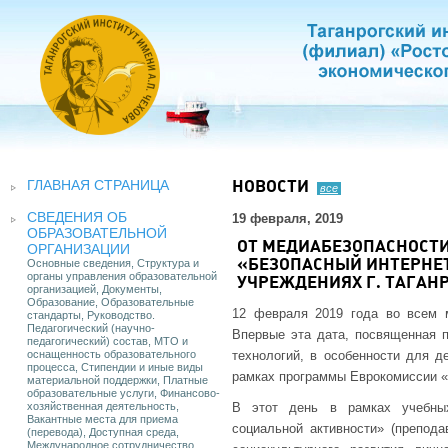
ГЛАВНАЯ СТРАНИЦА
НОВОСТИ
все
СВЕДЕНИЯ ОБ
19 февраля, 2019
ОБРАЗОВАТЕЛЬНОЙ
ОТ МЕДИАБЕЗОПАСНОСТИ
ОРГАНИЗАЦИИ
Основные сведения, Структура и
«БЕЗОПАСНЫЙ ИНТЕРНЕТ
органы управления образовательной
УЧРЕЖДЕНИЯХ Г. ТАГАН
организацией, Документы,
Образование, Образовательные
12 февраля 2019 года во всем 
стандарты, Руководство.
Педагогический (научно-
Впервые эта дата, посвященная п
педагогический) состав, МТО и
оснащенность образовательного
технологий, в особенности для д
процесса, Стипендии и иные виды
рамках программы Еврокомиссии «
материальной поддержки, Платные
образовательные услуги, Финансово-
хозяйственная деятельность,
В этот день в рамках учебны
Вакантные места для приема
социальной активности» (препода
(перевода), Доступная среда,
Международное сотрудничество