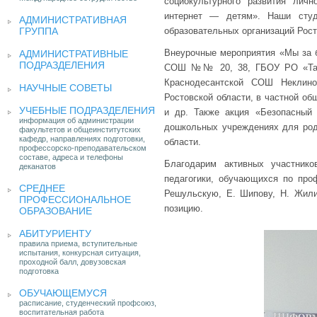
социокультурного развития лич
интернет — детям». Наши студ
АДМИНИСТРАТИВНАЯ
ГРУППА
образовательных организаций Рост
Внеурочные мероприятия «Мы за 
АДМИНИСТРАТИВНЫЕ
ПОДРАЗДЕЛЕНИЯ
СОШ №№ 20, 38, ГБОУ РО «Таган
Краснодесантской СОШ Неклин
НАУЧНЫЕ СОВЕТЫ
Ростовской области, в частной об
УЧЕБНЫЕ ПОДРАЗДЕЛЕНИЯ
и др. Также акция «Безопасный
информация об администрации
дошкольных учреждениях для роди
факультетов и общеинститутских
кафедр, направлениях подготовки,
области.
профессорско-преподавательском
составе, адреса и телефоны
Благодарим активных участник
деканатов
педагогики, обучающихся по про
СРЕДНЕЕ
Решульскую, Е. Шипову, Н. Жилин
ПРОФЕССИОНАЛЬНОЕ
позицию.
ОБРАЗОВАНИЕ
АБИТУРИЕНТУ
правила приема, вступительные
испытания, конкурсная ситуация,
проходной балл, довузовская
подготовка
ОБУЧАЮЩЕМУСЯ
расписание, студенческий профсоюз,
воспитательная работа