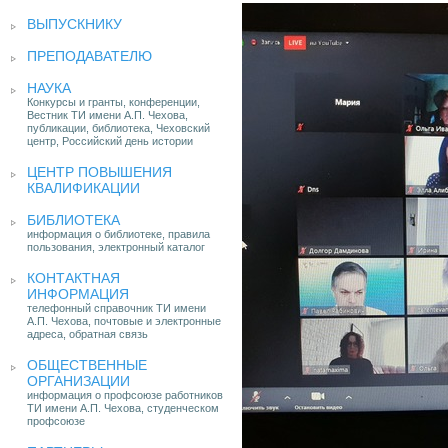
ВЫПУСКНИКУ
ПРЕПОДАВАТЕЛЮ
НАУКА
Конкурсы и гранты, конференции,
Вестник ТИ имени А.П. Чехова,
публикации, библиотека, Чеховский
центр, Российский день истории
ЦЕНТР ПОВЫШЕНИЯ
КВАЛИФИКАЦИИ
БИБЛИОТЕКА
информация о библиотеке, правила
пользования, электронный каталог
КОНТАКТНАЯ
ИНФОРМАЦИЯ
телефонный справочник ТИ имени
А.П. Чехова, почтовые и электронные
адреса, обратная связь
ОБЩЕСТВЕННЫЕ
ОРГАНИЗАЦИИ
информация о профсоюзе работников
ТИ имени А.П. Чехова, студенческом
профсоюзе