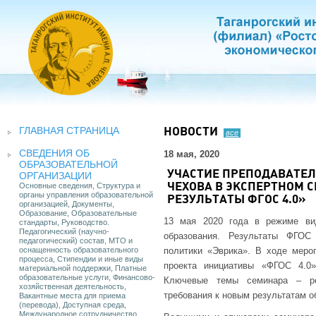
ГЛАВНАЯ СТРАНИЦА
НОВОСТИ
все
СВЕДЕНИЯ ОБ
18 мая, 2020
ОБРАЗОВАТЕЛЬНОЙ
УЧАСТИЕ ПРЕПОДАВАТЕЛ
ОРГАНИЗАЦИИ
Основные сведения, Структура и
ЧЕХОВА В ЭКСПЕРТНОМ 
органы управления образовательной
РЕЗУЛЬТАТЫ ФГОС 4.0»
организацией, Документы,
Образование, Образовательные
13 мая 2020 года в режиме ви
стандарты, Руководство.
Педагогический (научно-
образования. Результаты ФГОС 
педагогический) состав, МТО и
оснащенность образовательного
политики «Эврика». В ходе меро
процесса, Стипендии и иные виды
проекта инициативы «ФГОС 4.0»
материальной поддержки, Платные
образовательные услуги, Финансово-
Ключевые темы семинара – ре
хозяйственная деятельность,
требования к новым результатам о
Вакантные места для приема
(перевода), Доступная среда,
Международное сотрудничество