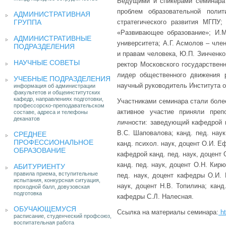
Ведущими и спикерами семинара 
проблем образовательной полит
АДМИНИСТРАТИВНАЯ
ГРУППА
стратегического развития МГПУ;
«Развивающее образование»; И.М.
АДМИНИСТРАТИВНЫЕ
университета; А.Г. Асмолов – чле
ПОДРАЗДЕЛЕНИЯ
и правам человека, Ю.П. Зинченко
НАУЧНЫЕ СОВЕТЫ
ректор Московского государственн
лидер общественного движения 
УЧЕБНЫЕ ПОДРАЗДЕЛЕНИЯ
научный руководитель Института 
информация об администрации
факультетов и общеинститутских
кафедр, направлениях подготовки,
Участниками семинара стали более
профессорско-преподавательском
активное участие приняли преп
составе, адреса и телефоны
деканатов
личности: заведующий кафедрой ка
В.С. Шаповалова; канд. пед. наук
СРЕДНЕЕ
ПРОФЕССИОНАЛЬНОЕ
канд. психол. наук, доцент О.И. 
ОБРАЗОВАНИЕ
кафедрой канд. пед. наук, доцент 
канд. пед. наук, доцент О.Н. Кир
АБИТУРИЕНТУ
правила приема, вступительные
пед. наук, доцент кафедры О.И. Г
испытания, конкурсная ситуация,
наук, доцент Н.В. Топилина; канд
проходной балл, довузовская
подготовка
кафедры С.Л. Налесная.
ОБУЧАЮЩЕМУСЯ
Ссылка на материалы семинара:
ht
расписание, студенческий профсоюз,
воспитательная работа