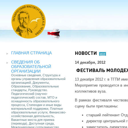
ГЛАВНАЯ СТРАНИЦА
НОВОСТИ
все
СВЕДЕНИЯ ОБ
14 декабря, 2012
ОБРАЗОВАТЕЛЬНОЙ
ФЕСТИВАЛЬ МОЛОДЕ
ОРГАНИЗАЦИИ
Основные сведения, Структура и
органы управления образовательной
13 декабря 2012 г. в ТГПИ им
организацией, Документы,
Мероприятие проводится в ин
Образование, Образовательные
стандарты, Руководство.
коллективов вуза.
Педагогический (научно-
педагогический) состав, МТО и
В рамках фестиваля чествова
оснащенность образовательного
процесса, Стипендии и иные виды
сцену были приглашены:
материальной поддержки, Платные
образовательные услуги, Финансово-
старший лейтенант Отд
хозяйственная деятельность,
Вакантные места для приема
директор центральной 
(перевода), Доступная среда,
заместитель директора
Международное сотрудничество