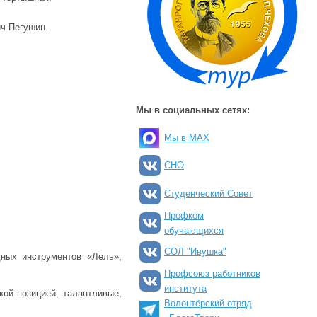
ч Пегушин.
Мы в социальных сетях:
Мы в MAX
СНО
Студенческий Совет
Профком
обучающихся
СОЛ "Ивушка"
ных инструментов «Лель»,
Профсоюз работников
института
ой позицией, талантливые,
Волонтёрский отряд