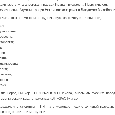
кции газеты «Таганрогская правда» Ирэна Николаевна Первутинская;
образования Администрации Неклиновского района Владимир Михайлови
были также отмечены сотрудники вуза за работу в течение года:
ич;
имировна;
ерьевна;
торович;
а;
евич;
овна;
адимировна;
евич;
авовна;
ровна;
евич.
стие народный хор ТГПИ имени А.П.Чехова, ансамбль русских народ
смены секции каратэ, команда КВН «ЖеСТ» и др.
оказал, что студенты ТГПИ – это молодые люди с активной гражданск
ные представители молодежи.