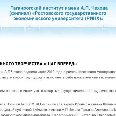
ЖНОГО ТВОРЧЕСТВА «ШАГ ВПЕРЕД»
ени А.П.Чехова подвели итоги 2012 года в рамках фестиваля молодежно
ституте второй год подряд и включает в себя показательные выступлен
ли партнеров института, с которыми осуществлялось сотрудничество в
ела Полиции № 3 У МВД России по г.Таганрогу Ирина Сергеевна Шулики
городской публичной библиотеки имени А.П.Чехова Татьяна Алексеевна 
 Таганрогского лицея–интерната "Педагогический" Екатерина Николаевна