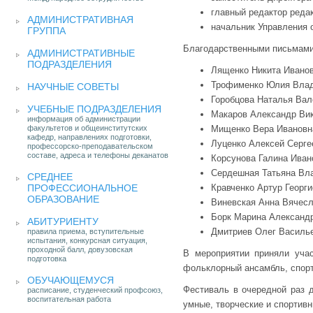
главный редактор реда
АДМИНИСТРАТИВНАЯ
начальник Управления 
ГРУППА
Благодарственными письмами 
АДМИНИСТРАТИВНЫЕ
ПОДРАЗДЕЛЕНИЯ
Лященко Никита Иванов
Трофименко Юлия Влад
НАУЧНЫЕ СОВЕТЫ
Горобцова Наталья Вал
УЧЕБНЫЕ ПОДРАЗДЕЛЕНИЯ
Макаров Александр Вик
информация об администрации
факультетов и общеинститутских
Мищенко Вера Ивановн
кафедр, направлениях подготовки,
Луценко Алексей Серге
профессорско-преподавательском
составе, адреса и телефоны деканатов
Корсунова Галина Иван
Сердешная Татьяна Вл
СРЕДНЕЕ
ПРОФЕССИОНАЛЬНОЕ
Кравченко Артур Георги
ОБРАЗОВАНИЕ
Виневская Анна Вячесл
Борк Марина Александ
АБИТУРИЕНТУ
Дмитриев Олег Василь
правила приема, вступительные
испытания, конкурсная ситуация,
проходной балл, довузовская
В мероприятии приняли уча
подготовка
фольклорный ансамбль, спорт
ОБУЧАЮЩЕМУСЯ
Фестиваль в очередной раз д
расписание, студенческий профсоюз,
воспитательная работа
умные, творческие и спортив