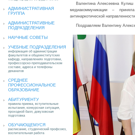
Валентина Алексеевна Кулиш –
АДМИНИСТРАТИВНАЯ
медиакоммуникации – принял
ГРУППА
антинаркотической направленности
АДМИНИСТРАТИВНЫЕ
Поздравляем Валентину Алексе
ПОДРАЗДЕЛЕНИЯ
НАУЧНЫЕ СОВЕТЫ
УЧЕБНЫЕ ПОДРАЗДЕЛЕНИЯ
информация об администрации
факультетов и общеинститутских
кафедр, направлениях подготовки,
профессорско-преподавательском
составе, адреса и телефоны
деканатов
СРЕДНЕЕ
ПРОФЕССИОНАЛЬНОЕ
ОБРАЗОВАНИЕ
АБИТУРИЕНТУ
правила приема, вступительные
испытания, конкурсная ситуация,
проходной балл, довузовская
подготовка
ОБУЧАЮЩЕМУСЯ
расписание, студенческий профсоюз,
воспитательная работа