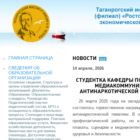
ГЛАВНАЯ СТРАНИЦА
НОВОСТИ
все
СВЕДЕНИЯ ОБ
14 апреля, 2026
ОБРАЗОВАТЕЛЬНОЙ
ОРГАНИЗАЦИИ
СТУДЕНТКА КАФЕДРЫ П
Основные сведения, Структура и
МЕДИАКОММУНИК
органы управления образовательной
организацией, Документы,
АНТИНАРКОТИЧЕСКОЙ 
Образование, Образовательные
стандарты, Руководство.
26 марта 2026 года на заседа
Педагогический (научно-
педагогический) состав, МТО и
состоялось торжественное награжд
оснащенность образовательного
антинаркотической тематики. В 
процесса, Стипендии и иные виды
материальной поддержки, Платные
профилактической работы, но и
образовательные услуги, Финансово-
хозяйственная деятельность,
плакаты, сценарии и медиаконте
Вакантные места для приема
здоровья и безопасности.
(перевода), Доступная среда,
Международное сотрудничество