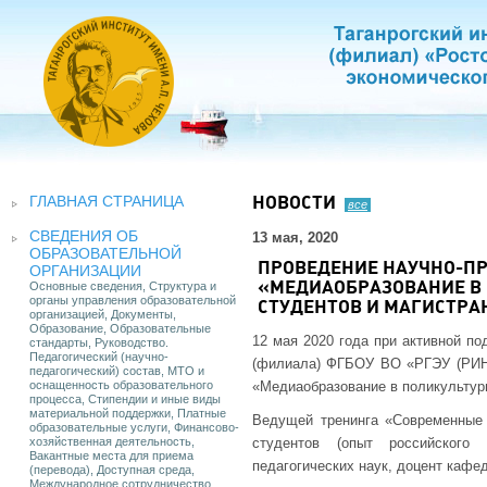
ГЛАВНАЯ СТРАНИЦА
НОВОСТИ
все
СВЕДЕНИЯ ОБ
13 мая, 2020
ОБРАЗОВАТЕЛЬНОЙ
ПРОВЕДЕНИЕ НАУЧНО-ПР
ОРГАНИЗАЦИИ
Основные сведения, Структура и
«МЕДИАОБРАЗОВАНИЕ В
органы управления образовательной
СТУДЕНТОВ И МАГИСТРА
организацией, Документы,
Образование, Образовательные
12 мая 2020 года при активной по
стандарты, Руководство.
Педагогический (научно-
(филиала) ФГБОУ ВО «РГЭУ (РИНХ)
педагогический) состав, МТО и
оснащенность образовательного
«Медиаобразование в поликультурн
процесса, Стипендии и иные виды
материальной поддержки, Платные
Ведущей тренинга «Современные 
образовательные услуги, Финансово-
хозяйственная деятельность,
студентов (опыт российского 
Вакантные места для приема
педагогических наук, доцент кафе
(перевода), Доступная среда,
Международное сотрудничество