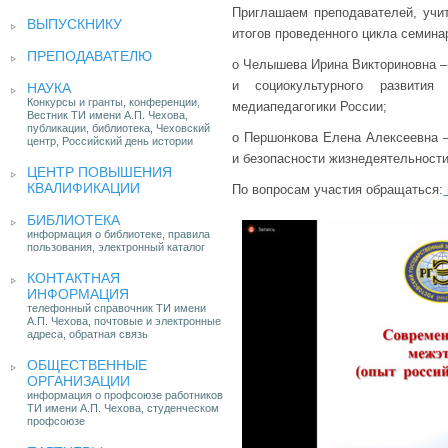
Приглашаем преподавателей, учит
ВЫПУСКНИКУ
итогов проведенного цикла семинар
ПРЕПОДАВАТЕЛЮ
o Челышева Ирина Викториновна – 
и социокультурного развития 
НАУКА
Конкурсы и гранты, конференции,
медиапедагогики России;
Вестник ТИ имени А.П. Чехова,
публикации, библиотека, Чеховский
o Першонкова Елена Алексеевна –
центр, Российский день истории
и безопасности жизнедеятельности
ЦЕНТР ПОВЫШЕНИЯ
КВАЛИФИКАЦИИ
По вопросам участия обращаться:
БИБЛИОТЕКА
информация о библиотеке, правила
пользования, электронный каталог
КОНТАКТНАЯ
ИНФОРМАЦИЯ
телефонный справочник ТИ имени
А.П. Чехова, почтовые и электронные
адреса, обратная связь
ОБЩЕСТВЕННЫЕ
ОРГАНИЗАЦИИ
информация о профсоюзе работников
ТИ имени А.П. Чехова, студенческом
профсоюзе