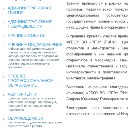
Тренинг проводился в рамках н
АДМИНИСТРАТИВНАЯ
проблемы межэтнической толера
ГРУППА
медиаобразовании постсоветс
государственном экономическом у
АДМИНИСТРАТИВНЫЕ
ПОДРАЗДЕЛЕНИЯ
наук, доцент Ирина Викториновна
НАУЧНЫЕ СОВЕТЫ
В тренинге приняли участие препо
ФГБОУ ВО «РГЭУ (РИНХ)». Цель
УЧЕБНЫЕ ПОДРАЗДЕЛЕНИЯ
студентов и магистрантов к ме
информация об администрации
факультетов и общеинститутских
формировании у них навыков кри
кафедр, направлениях подготовки,
профессорско-преподавательском
стереотипов в масс-медиа, язы
составе, адреса и телефоны
материале отечественной и зар
деканатов
интолерантности в политическо
СРЕДНЕЕ
участников онлайн-тренинга.
ПРОФЕССИОНАЛЬНОЕ
ОБРАЗОВАНИЕ
Выражаем искреннюю благодарно
(филиала) ФГБОУ ВО «РГЭУ (РИНХ)
АБИТУРИЕНТУ
правила приема, вступительные
Андрею Юрьевичу Голобородько за
испытания, конкурсная ситуация,
проходной балл, довузовская
Благодарим всех участников т
подготовка
откровенность и креативность! На
ОБУЧАЮЩЕМУСЯ
расписание, студенческий профсоюз,
воспитательная работа