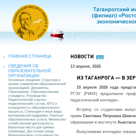
ГЛАВНАЯ СТРАНИЦА
НОВОСТИ
все
СВЕДЕНИЯ ОБ
13 апреля, 2026
ОБРАЗОВАТЕЛЬНОЙ
ОРГАНИЗАЦИИ
ИЗ ТАГАНРОГА — В З
Основные сведения, Структура и
органы управления образовательной
10 апреля 2026 года
предст
организацией, Документы,
Образование, Образовательные
РГЭУ (РИНХ) продолжили профо
стандарты, Руководство.
Педагогический (научно-
педагогический колледж».
педагогический) состав, МТО и
оснащенность образовательного
Встречу со студентами выпус
процесса, Стипендии и иные виды
материальной поддержки, Платные
приём
Светлана Петровна Шевче
образовательные услуги, Финансово-
образования в институте
Анастаси
хозяйственная деятельность,
Вакантные места для приема
(перевода), Доступная среда,
Выпускникам колледжа показал
Международное сотрудничество