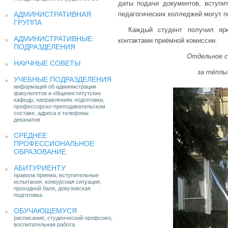
даты подачи документов, вступит
АДМИНИСТРАТИВНАЯ
педагогических колледжей могут 
ГРУППА
Каждый студент получил ярк
АДМИНИСТРАТИВНЫЕ
контактами приёмной комиссии.
ПОДРАЗДЕЛЕНИЯ
Отдельное 
НАУЧНЫЕ СОВЕТЫ
за тёплы
УЧЕБНЫЕ ПОДРАЗДЕЛЕНИЯ
информация об администрации
факультетов и общеинститутских
кафедр, направлениях подготовки,
профессорско-преподавательском
составе, адреса и телефоны
деканатов
СРЕДНЕЕ
ПРОФЕССИОНАЛЬНОЕ
ОБРАЗОВАНИЕ
АБИТУРИЕНТУ
правила приема, вступительные
испытания, конкурсная ситуация,
проходной балл, довузовская
подготовка
ОБУЧАЮЩЕМУСЯ
расписание, студенческий профсоюз,
воспитательная работа