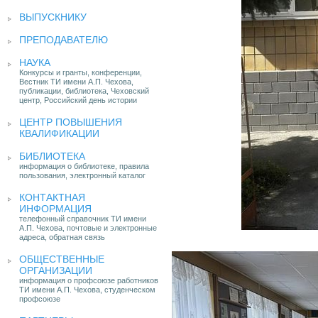
ВЫПУСКНИКУ
ПРЕПОДАВАТЕЛЮ
НАУКА
Конкурсы и гранты, конференции,
Вестник ТИ имени А.П. Чехова,
публикации, библиотека, Чеховский
центр, Российский день истории
ЦЕНТР ПОВЫШЕНИЯ
КВАЛИФИКАЦИИ
БИБЛИОТЕКА
информация о библиотеке, правила
пользования, электронный каталог
КОНТАКТНАЯ
ИНФОРМАЦИЯ
телефонный справочник ТИ имени
А.П. Чехова, почтовые и электронные
адреса, обратная связь
ОБЩЕСТВЕННЫЕ
ОРГАНИЗАЦИИ
информация о профсоюзе работников
ТИ имени А.П. Чехова, студенческом
профсоюзе