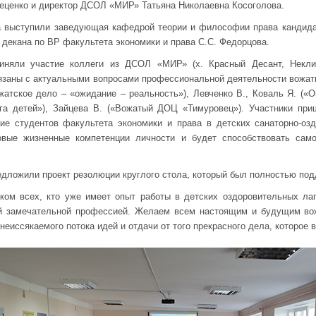
еценко и директор ДСОЛ «МИР» Татьяна Николаевна Косоголова.
а выступили заведующая кафедрой теории и философии права кандид
 декана по ВР факультета экономики и права С.С. Федорцова.
риняли участие коллеги из ДСОЛ «МИР» (х. Красный Десант, Неклин
вязаны с актуальными вопросами профессиональной деятельности вожат
жатское дело – «ожидание – реальность»), Левченко В., Коваль Я. («
уга детей»), Зайцева В. («Вожатый ДОЦ «Тимуровец»). Участники пр
ие студентов факультета экономики и права в детских санаторно-озд
овые жизненные компетенции личности и будет способствовать само
дложили проект резолюции круглого стола, который был полностью под
ом всех, кто уже имеет опыт работы в детских оздоровительных лаге
ой замечательной профессией. Желаем всем настоящим и будущим во
неиссякаемого потока идей и отдачи от того прекрасного дела, которое 