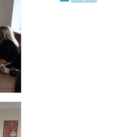
«БлагоТвори»