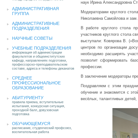
наук Ирина Александровна Ст
АДМИНИСТРАТИВНАЯ
Модераторами круглого стол
ГРУППА
Николаевна Самойлова и зам.
АДМИНИСТРАТИВНЫЕ
В работе круглого стола п
ПОДРАЗДЕЛЕНИЯ
участников круглого стола с
НАУЧНЫЕ СОВЕТЫ
выступали: Ковярова В. («Во
центров по организации дос
УЧЕБНЫЕ ПОДРАЗДЕЛЕНИЯ
информация об администрации
необходимо расширять участ
факультетов и общеинститутских
позволит сформировать баз
кафедр, направлениях подготовки,
профессорско-преподавательском
профессии.
составе, адреса и телефоны деканатов
В заключение модераторы пре
СРЕДНЕЕ
ПРОФЕССИОНАЛЬНОЕ
Поздравляем с этим праздник
ОБРАЗОВАНИЕ
обучение и знакомится с эт
АБИТУРИЕНТУ
весёлых, талантливых детей, 
правила приема, вступительные
испытания, конкурсная ситуация,
проходной балл, довузовская
подготовка
ОБУЧАЮЩЕМУСЯ
расписание, студенческий профсоюз,
воспитательная работа