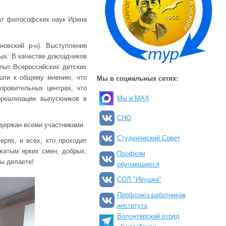
ат философских наук Ирина
овский р-н). Выступления
ых. В качестве докладчиков
Опыт Всероссийских детских
ишли к общему мнению, что
Мы в социальных сетях:
оровительных центрах, что
Мы в MAX
реализации выпускников в
СНО
держан всеми участниками.
Студенческий Совет
рях, и всех, кто проходит
жатым ярких смен, добрых,
Профком
вы делаете!
обучающихся
СОЛ "Ивушка"
Профсоюз работников
института
Волонтёрский отряд