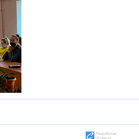
Разработка
cCube.ru