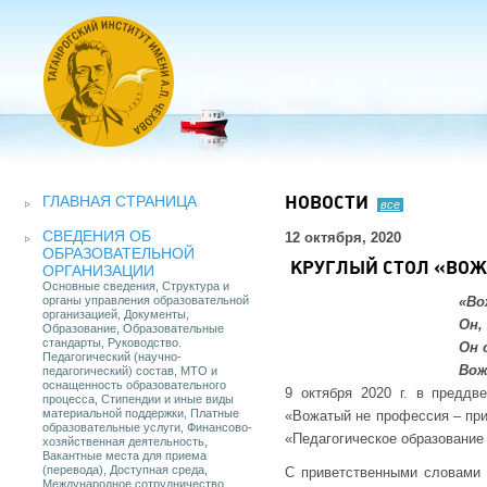
ГЛАВНАЯ СТРАНИЦА
НОВОСТИ
все
СВЕДЕНИЯ ОБ
12 октября, 2020
ОБРАЗОВАТЕЛЬНОЙ
КРУГЛЫЙ СТОЛ «ВОЖ
ОРГАНИЗАЦИИ
Основные сведения, Структура и
органы управления образовательной
«Во
организацией, Документы,
Он,
Образование, Образовательные
стандарты, Руководство.
Он 
Педагогический (научно-
Вож
педагогический) состав, МТО и
оснащенность образовательного
9 октября 2020 г. в преддв
процесса, Стипендии и иные виды
материальной поддержки, Платные
«Вожатый не профессия – при
образовательные услуги, Финансово-
«Педагогическое образование
хозяйственная деятельность,
Вакантные места для приема
(перевода), Доступная среда,
С приветственными словами 
Международное сотрудничество