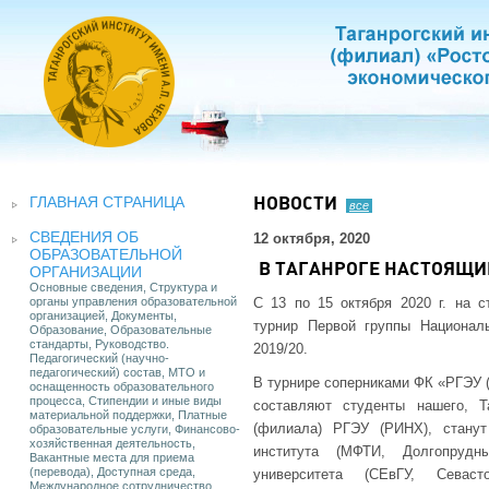
ГЛАВНАЯ СТРАНИЦА
НОВОСТИ
все
СВЕДЕНИЯ ОБ
12 октября, 2020
ОБРАЗОВАТЕЛЬНОЙ
В ТАГАНРОГЕ НАСТОЯЩИ
ОРГАНИЗАЦИИ
Основные сведения, Структура и
органы управления образовательной
С 13 по 15 октября 2020 г. на с
организацией, Документы,
турнир Первой группы Национальн
Образование, Образовательные
стандарты, Руководство.
2019/20.
Педагогический (научно-
педагогический) состав, МТО и
В турнире соперниками ФК «РГЭУ 
оснащенность образовательного
процесса, Стипендии и иные виды
составляют студенты нашего, Т
материальной поддержки, Платные
(филиала) РГЭУ (РИНХ), станут
образовательные услуги, Финансово-
хозяйственная деятельность,
института (МФТИ, Долгопрудны
Вакантные места для приема
(перевода), Доступная среда,
университета (СЕвГУ, Севаст
Международное сотрудничество