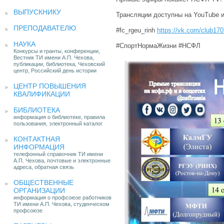
ВЫПУСКНИКУ
Трансляции доступны на YouTube 
ПРЕПОДАВАТЕЛЮ
#fc_rgeu_rinh
https://vk.com/club17
НАУКА
#СпортНормаЖизни #НСФЛ
Конкурсы и гранты, конференции,
Вестник ТИ имени А.П. Чехова,
публикации, библиотека, Чеховский
центр, Российский день истории
ЦЕНТР ПОВЫШЕНИЯ
КВАЛИФИКАЦИИ
БИБЛИОТЕКА
информация о библиотеке, правила
пользования, электронный каталог
КОНТАКТНАЯ
ИНФОРМАЦИЯ
телефонный справочник ТИ имени
А.П. Чехова, почтовые и электронные
адреса, обратная связь
ОБЩЕСТВЕННЫЕ
ОРГАНИЗАЦИИ
информация о профсоюзе работников
ТИ имени А.П. Чехова, студенческом
профсоюзе