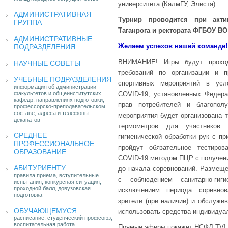
университета (КалмГУ, Элиста).
АДМИНИСТРАТИВНАЯ
Турнир проводится при акти
ГРУППА
Таганрога и ректората ФГБОУ ВО
АДМИНИСТРАТИВНЫЕ
Желаем успехов нашей команде!
ПОДРАЗДЕЛЕНИЯ
ВНИМАНИЕ! Игры будут проход
НАУЧНЫЕ СОВЕТЫ
требований по организации и 
УЧЕБНЫЕ ПОДРАЗДЕЛЕНИЯ
спортивных мероприятий в усл
информация об администрации
факультетов и общеинститутских
COVID-19, установленных Федер
кафедр, направлениях подготовки,
прав потребителей и благопол
профессорско-преподавательском
составе, адреса и телефоны
мероприятия будет организована 
деканатов
термометров для участников
СРЕДНЕЕ
гигиенической обработки рук с п
ПРОФЕССИОНАЛЬНОЕ
пройдут обязательное тестиро
ОБРАЗОВАНИЕ
COVID-19 методом ПЦР с получени
АБИТУРИЕНТУ
до начала соревнований. Размеще
правила приема, вступительные
с соблюдением санитарно-гиги
испытания, конкурсная ситуация,
проходной балл, довузовская
исключением периода соревнов
подготовка
зрители (при наличии) и обслужи
ОБУЧАЮЩЕМУСЯ
использовать средства индивидуа
расписание, студенческий профсоюз,
воспитательная работа
Прямые эфиры покажет НСФЛ TV! @