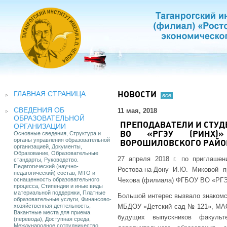
ГЛАВНАЯ СТРАНИЦА
НОВОСТИ
все
СВЕДЕНИЯ ОБ
11 мая, 2018
ОБРАЗОВАТЕЛЬНОЙ
ПРЕПОДАВАТЕЛИ И СТУДЕ
ОРГАНИЗАЦИИ
Основные сведения, Структура и
ВО «РГЭУ (РИНХ)»
органы управления образовательной
ВОРОШИЛОВСКОГО РАЙОН
организацией, Документы,
Образование, Образовательные
27 апреля 2018 г. по приглашен
стандарты, Руководство.
Педагогический (научно-
Ростова-на-Дону И.Ю. Миковой п
педагогический) состав, МТО и
оснащенность образовательного
Чехова (филиала) ФГБОУ ВО «РГЭУ
процесса, Стипендии и иные виды
материальной поддержки, Платные
Большой интерес вызвало знаком
образовательные услуги, Финансово-
хозяйственная деятельность,
МБДОУ «Детский сад № 121», МАО
Вакантные места для приема
будущих выпускников факульт
(перевода), Доступная среда,
Международное сотрудничество