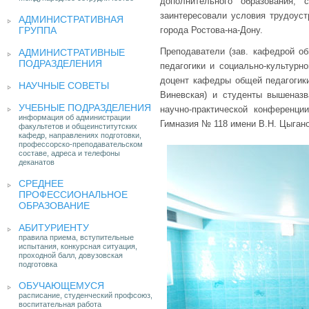
дополнительного образования, 
заинтересовали условия трудоуст
АДМИНИСТРАТИВНАЯ
ГРУППА
города Ростова-на-Дону.
Преподаватели (зав. кафедрой общ
АДМИНИСТРАТИВНЫЕ
ПОДРАЗДЕЛЕНИЯ
педагогики и социально-культурно
доцент кафедры общей педагогики
НАУЧНЫЕ СОВЕТЫ
Виневская) и студенты вышеназ
УЧЕБНЫЕ ПОДРАЗДЕЛЕНИЯ
научно-практической конференц
информация об администрации
Гимназия № 118 имени В.Н. Цыгано
факультетов и общеинститутских
кафедр, направлениях подготовки,
профессорско-преподавательском
составе, адреса и телефоны
деканатов
СРЕДНЕЕ
ПРОФЕССИОНАЛЬНОЕ
ОБРАЗОВАНИЕ
АБИТУРИЕНТУ
правила приема, вступительные
испытания, конкурсная ситуация,
проходной балл, довузовская
подготовка
ОБУЧАЮЩЕМУСЯ
расписание, студенческий профсоюз,
воспитательная работа