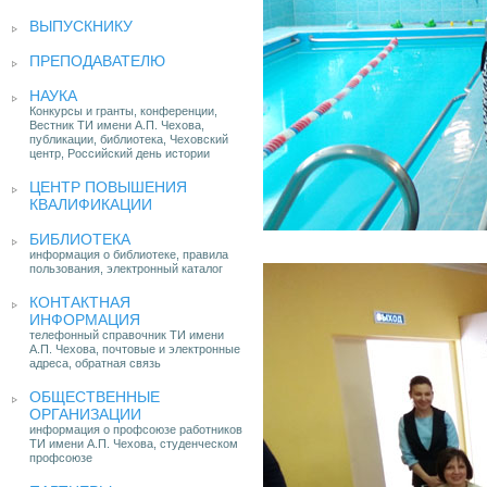
ВЫПУСКНИКУ
ПРЕПОДАВАТЕЛЮ
НАУКА
Конкурсы и гранты, конференции,
Вестник ТИ имени А.П. Чехова,
публикации, библиотека, Чеховский
центр, Российский день истории
ЦЕНТР ПОВЫШЕНИЯ
КВАЛИФИКАЦИИ
БИБЛИОТЕКА
информация о библиотеке, правила
пользования, электронный каталог
КОНТАКТНАЯ
ИНФОРМАЦИЯ
телефонный справочник ТИ имени
А.П. Чехова, почтовые и электронные
адреса, обратная связь
ОБЩЕСТВЕННЫЕ
ОРГАНИЗАЦИИ
информация о профсоюзе работников
ТИ имени А.П. Чехова, студенческом
профсоюзе