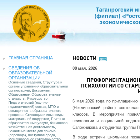
ГЛАВНАЯ СТРАНИЦА
НОВОСТИ
все
СВЕДЕНИЯ ОБ
08 мая, 2026
ОБРАЗОВАТЕЛЬНОЙ
ОРГАНИЗАЦИИ
ПРОФОРИЕНТАЦИОН
Основные сведения, Структура и
ПСИХОЛОГИИ СО СТА
органы управления образовательной
организацией, Документы,
Образование, Образовательные
стандарты, Руководство.
6 мая 2026 года по приглашению
Педагогический (научно-
педагогический) состав, МТО и
(Неклиновский район) состояла
оснащенность образовательного
классов. В мероприятии приня
процесса, Стипендии и иные виды
материальной поддержки, Платные
психологии и социальной педагог
образовательные услуги, Финансово-
хозяйственная деятельность,
Сапожникова и студентка группы П
Вакантные места для приема
(перевода), Доступная среда,
В ходе встречи школьники позн
Международное сотрудничество