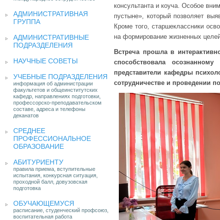
консультанта и коуча. Особое вни
АДМИНИСТРАТИВНАЯ
пустыне», который позволяет выя
ГРУППА
Кроме того, старшеклассники осв
на формирование жизненных целей
АДМИНИСТРАТИВНЫЕ
ПОДРАЗДЕЛЕНИЯ
Встреча прошла в интерактивн
НАУЧНЫЕ СОВЕТЫ
способствовала осознанном
представители кафедры психол
УЧЕБНЫЕ ПОДРАЗДЕЛЕНИЯ
сотрудничестве и проведении п
информация об администрации
факультетов и общеинститутских
кафедр, направлениях подготовки,
профессорско-преподавательском
составе, адреса и телефоны
деканатов
СРЕДНЕЕ
ПРОФЕССИОНАЛЬНОЕ
ОБРАЗОВАНИЕ
АБИТУРИЕНТУ
правила приема, вступительные
испытания, конкурсная ситуация,
проходной балл, довузовская
подготовка
ОБУЧАЮЩЕМУСЯ
расписание, студенческий профсоюз,
воспитательная работа