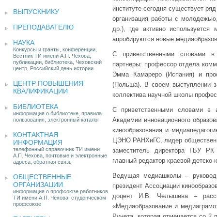
институте сегодня существует ряд
ВЫПУСКНИКУ
организация работы с молодежью,
ПРЕПОДАВАТЕЛЮ
др.), где активно используется
апробируются новые медиаобразов
НАУКА
Конкурсы и гранты, конференции,
С приветственными словами в 
Вестник ТИ имени А.П. Чехова,
публикации, библиотека, Чеховский
партнеры: профессор отдела комм
центр, Российский день истории
Эмма Камареро (Испания) и про
ЦЕНТР ПОВЫШЕНИЯ
(Польша). В своем выступлении 
КВАЛИФИКАЦИИ
коллектива научной школы профес
БИБЛИОТЕКА
С приветственными словами в 
информация о библиотеке, правила
Академии инновационного образова
пользования, электронный каталог
кинообразования и медиапедагоги
КОНТАКТНАЯ
ЦЭНО РАНХиГС, лидер общественно
ИНФОРМАЦИЯ
телефонный справочник ТИ имени
заместитель директора ГБУ РК 
А.П. Чехова, почтовые и электронные
главный редактор краевой детско-
адреса, обратная связь
Ведущая медиашколы – руководи
ОБЩЕСТВЕННЫЕ
ОРГАНИЗАЦИИ
президент Ассоциации кинообразов
информация о профсоюзе работников
доцент И.В. Челышева – расс
ТИ имени А.П. Чехова, студенческом
профсоюзе
«Медиаобразование и медиаграмот
Рунета, которая отмечается со 2