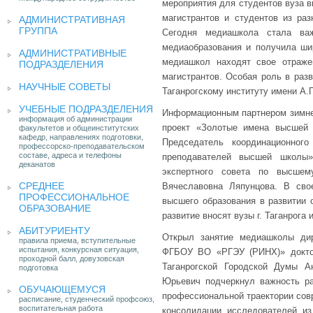
мероприятия для студентов вуза в
магистрантов и студентов из раз
АДМИНИСТРАТИВНАЯ
ГРУППА
Сегодня медиашкола стала важ
медиаобразования и получила шир
АДМИНИСТРАТИВНЫЕ
медиашкол находят свое отраже
ПОДРАЗДЕЛЕНИЯ
магистрантов. Особая роль в раз
НАУЧНЫЕ СОВЕТЫ
Таганрогскому институту имени А
УЧЕБНЫЕ ПОДРАЗДЕЛЕНИЯ
Информационным партнером зимне
информация об администрации
проект «Золотые имена высшей 
факультетов и общеинститутских
кафедр, направлениях подготовки,
Председатель координационног
профессорско-преподавательском
составе, адреса и телефоны
преподавателей высшей школы»
деканатов
экспертного совета по высше
СРЕДНЕЕ
Вячеславовна Ляпунцова. В св
ПРОФЕССИОНАЛЬНОЕ
высшего образования в развитии 
ОБРАЗОВАНИЕ
развитие вносят вузы г. Таганрога 
АБИТУРИЕНТУ
Открыл занятие медиашколы дир
правила приема, вступительные
испытания, конкурсная ситуация,
ФГБОУ ВО «РГЭУ (РИНХ)» доктор
проходной балл, довузовская
Таганрогской Городской Думы 
подготовка
Юрьевич подчеркнул важность ра
ОБУЧАЮЩЕМУСЯ
профессиональной траектории сов
расписание, студенческий профсоюз,
воспитательная работа
консолидации исследователей из