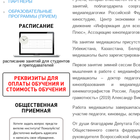
ПАРТНЕРЫ
занятий, поблагодарила соор
ОБРАЗОВАТЕЛЬНЫЕ
медиапедагогики Российской Ф
ПРОГРАММЫ (ПРИЕМ)
киностудию, Центр экономики
движение «Информация для всех
РАСПИСАНИЕ
Плюс», Ассоциацию кинопедагогов
На занятии медиашколы присутств
Узбекистана, Казахстана, Бел
медиашколы было зарегистрирован
расписание занятий для студентов
Первое занятие зимней сессии Вс
и преподавателей
мышления в работе с медиаинфор
медиашколы – доктор педагоги
РЕКВИЗИТЫ ДЛЯ
ОПЛАТЫ ОБУЧЕНИЯ И
кинообразования и медиапед
СТОИМОСТЬ ОБУЧЕНИЯ
кинематографистов России, Лау
грамотность» (2019) Александр Ви
ОБЩЕСТВЕННАЯ
Работа медиашколы завершилась
ПРИЕМНАЯ
участие педагоги, киноведы, аспир
От души благодарим Депутата Гос
Общественного совета федерал
руководителя Всероссийской обще