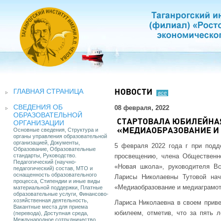
ГЛАВНАЯ СТРАНИЦА
НОВОСТИ
все
СВЕДЕНИЯ ОБ
08 февраля, 2022
ОБРАЗОВАТЕЛЬНОЙ
СТАРТОВАЛА ЮБИЛЕЙНА
ОРГАНИЗАЦИИ
Основные сведения, Структура и
«МЕДИАОБРАЗОВАНИЕ И
органы управления образовательной
организацией, Документы,
5 февраля 2022 года г при подд
Образование, Образовательные
стандарты, Руководство.
просвещению, члена Общественно
Педагогический (научно-
«Новая школа», руководителя Вс
педагогический) состав, МТО и
оснащенность образовательного
Ларисы Николаевны Тутовой на
процесса, Стипендии и иные виды
«Медиаобразование и медиаграмот
материальной поддержки, Платные
образовательные услуги, Финансово-
хозяйственная деятельность,
Лариса Николаевна в своем приве
Вакантные места для приема
юбилеем, отметив, что за пять 
(перевода), Доступная среда,
Международное сотрудничество