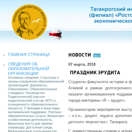
ГЛАВНАЯ СТРАНИЦА
НОВОСТИ
все
СВЕДЕНИЯ ОБ
07 марта, 2018
ОБРАЗОВАТЕЛЬНОЙ
ПРАЗДНИК ЭРУДИТА
ОРГАНИЗАЦИИ
Основные сведения, Структура и
органы управления образовательной
Студенты факультета истории и фи
организацией, Документы,
Агеевой в рамках долгосрочного
Образование, Образовательные
стандарты, Руководство.
оказали организационную поддерж
Педагогический (научно-
города викторины «Я – эрудит».
педагогический) состав, МТО и
оснащенность образовательного
процесса, Стипендии и иные виды
Организатором мероприятия высту
материальной поддержки, Платные
– к.п.н., доцент, педагог дополн
образовательные услуги, Финансово-
хозяйственная деятельность,
детского творчества г. Таганрога.
Вакантные места для приема
(перевода), Доступная среда,
С приветственным словом к игрока
Международное сотрудничество