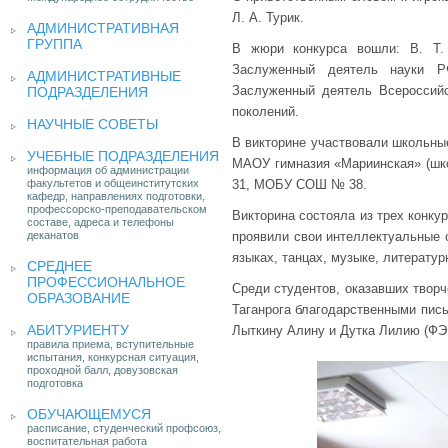
Л. А. Турик.
АДМИНИСТРАТИВНАЯ
ГРУППА
В жюри конкурса вошли: В. Т. 
Заслуженный деятель науки Р
АДМИНИСТРАТИВНЫЕ
Заслуженный деятель Всероссийс
ПОДРАЗДЕЛЕНИЯ
поколений.
НАУЧНЫЕ СОВЕТЫ
В викторине участвовали школьн
УЧЕБНЫЕ ПОДРАЗДЕЛЕНИЯ
МАОУ гимназия «Мариинская» (
информация об администрации
факультетов и общеинститутских
31, МОБУ СОШ № 38.
кафедр, направлениях подготовки,
профессорско-преподавательском
Викторина состояла из трех конкур
составе, адреса и телефоны
деканатов
проявили свои интеллектуальные 
языках, танцах, музыке, литератур
СРЕДНЕЕ
ПРОФЕССИОНАЛЬНОЕ
Среди студентов, оказавших творч
ОБРАЗОВАНИЕ
Таганрога благодарственными пис
АБИТУРИЕНТУ
Лыткину Алину и Дутка Лилию (ФЭ
правила приема, вступительные
испытания, конкурсная ситуация,
проходной балл, довузовская
подготовка
ОБУЧАЮЩЕМУСЯ
расписание, студенческий профсоюз,
воспитательная работа