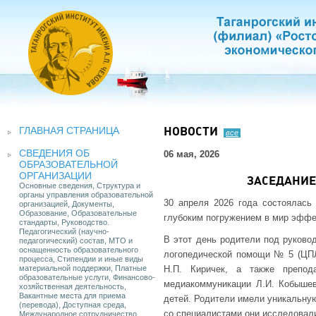
ГЛАВНАЯ СТРАНИЦА
НОВОСТИ
все
СВЕДЕНИЯ ОБ
06 мая, 2026
ОБРАЗОВАТЕЛЬНОЙ
ОРГАНИЗАЦИИ
ЗАСЕДАНИЕ
Основные сведения, Структура и
органы управления образовательной
30 апреля 2026 года состоялась 
организацией, Документы,
Образование, Образовательные
глубоким погружением в мир эффе
стандарты, Руководство.
Педагогический (научно-
В этот день родители под руково
педагогический) состав, МТО и
оснащенность образовательного
логопедической помощи № 5 (ЦПЛ 
процесса, Стипендии и иные виды
материальной поддержки, Платные
Н.П. Киричек, а также препода
образовательные услуги, Финансово-
медиакоммуникации Л.И. Кобышев
хозяйственная деятельность,
Вакантные места для приема
детей. Родители имели уникальную
(перевода), Доступная среда,
со специалистами они исследовал
Международное сотрудничество