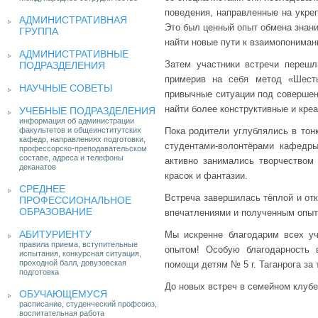
поведения, направленные на укре
АДМИНИСТРАТИВНАЯ
Это был ценный опыт обмена знани
ГРУППА
найти новые пути к взаимопониман
АДМИНИСТРАТИВНЫЕ
Затем участники встречи переш
ПОДРАЗДЕЛЕНИЯ
примерив на себя метод «Шест
НАУЧНЫЕ СОВЕТЫ
привычные ситуации под совершен
найти более конструктивные и кре
УЧЕБНЫЕ ПОДРАЗДЕЛЕНИЯ
информация об администрации
факультетов и общеинститутских
Пока родители углублялись в тонк
кафедр, направлениях подготовки,
студентами-волонтёрами кафедры
профессорско-преподавательском
составе, адреса и телефоны
активно занимались творчеством
деканатов
красок и фантазии.
СРЕДНЕЕ
Встреча завершилась тёплой и отк
ПРОФЕССИОНАЛЬНОЕ
ОБРАЗОВАНИЕ
впечатлениями и полученным опыт
АБИТУРИЕНТУ
Мы искренне благодарим всех уча
правила приема, вступительные
опытом! Особую благодарность 
испытания, конкурсная ситуация,
проходной балл, довузовская
помощи детям № 5 г. Таганрога за 
подготовка
До новых встреч в семейном клубе
ОБУЧАЮЩЕМУСЯ
расписание, студенческий профсоюз,
воспитательная работа