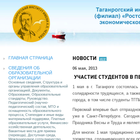
ГЛАВНАЯ СТРАНИЦА
НОВОСТИ
все
СВЕДЕНИЯ ОБ
06 мая, 2013
ОБРАЗОВАТЕЛЬНОЙ
УЧАСТИЕ СТУДЕНТОВ В 
ОРГАНИЗАЦИИ
Основные сведения, Структура и
органы управления образовательной
1 мая в г. Таганроге состоялас
организацией, Документы,
солидарности трудящихся, а также
Образование, Образовательные
стандарты, Руководство.
города, в том числе студенты ТГП
Педагогический (научно-
педагогический) состав, МТО и
Первомай впервые был отпразднов
оснащенность образовательного
процесса, Стипендии и иные виды
уже в Санкт-Петербурге. Сегодн
материальной поддержки, Платные
Праздника Весны и Труда и являе
образовательные услуги, Финансово-
хозяйственная деятельность,
Вакантные места для приема
Для многих 1 мая традиционно си
(перевода), Доступная среда,
торжества, сплачивающего всех р
Международное сотрудничество