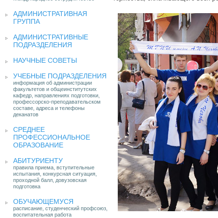
АДМИНИСТРАТИВНАЯ
ГРУППА
АДМИНИСТРАТИВНЫЕ
ПОДРАЗДЕЛЕНИЯ
НАУЧНЫЕ СОВЕТЫ
УЧЕБНЫЕ ПОДРАЗДЕЛЕНИЯ
информация об администрации
факультетов и общеинститутских
кафедр, направлениях подготовки,
профессорско-преподавательском
составе, адреса и телефоны
деканатов
СРЕДНЕЕ
ПРОФЕССИОНАЛЬНОЕ
ОБРАЗОВАНИЕ
АБИТУРИЕНТУ
правила приема, вступительные
испытания, конкурсная ситуация,
проходной балл, довузовская
подготовка
ОБУЧАЮЩЕМУСЯ
расписание, студенческий профсоюз,
воспитательная работа