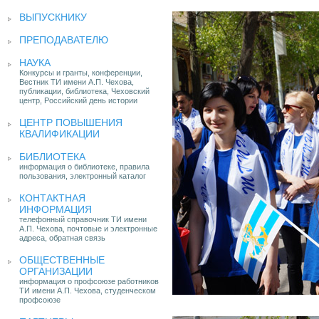
ВЫПУСКНИКУ
ПРЕПОДАВАТЕЛЮ
НАУКА
Конкурсы и гранты, конференции,
Вестник ТИ имени А.П. Чехова,
публикации, библиотека, Чеховский
центр, Российский день истории
ЦЕНТР ПОВЫШЕНИЯ
КВАЛИФИКАЦИИ
БИБЛИОТЕКА
информация о библиотеке, правила
пользования, электронный каталог
КОНТАКТНАЯ
ИНФОРМАЦИЯ
телефонный справочник ТИ имени
А.П. Чехова, почтовые и электронные
адреса, обратная связь
ОБЩЕСТВЕННЫЕ
ОРГАНИЗАЦИИ
информация о профсоюзе работников
ТИ имени А.П. Чехова, студенческом
профсоюзе