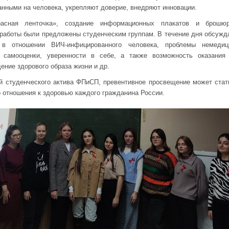
анными на человека, укрепляют доверие, внедряют инновации.
расная ленточка», создание информационных плакатов и брошюр
работы были предложены студенческим группам. В течение дня обсужд
 в отношении ВИЧ-инфицированного человека, проблемы немедици
е самооценки, уверенности в себе, а также возможность оказания
ение здорового образа жизни и др.
й студенческого актива ФПиСП, превентивное просвещение может стат
 отношения к здоровью каждого гражданина России.