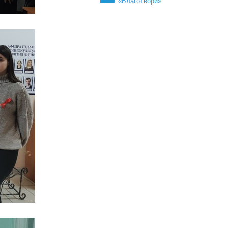
«БлагоТвори»