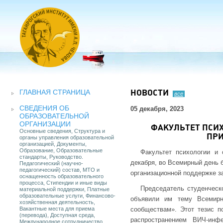
ГЛАВНАЯ СТРАНИЦА
НОВОСТИ
все
СВЕДЕНИЯ ОБ
05 декабря, 2023
ОБРАЗОВАТЕЛЬНОЙ
ОРГАНИЗАЦИИ
ФАКУЛЬТЕТ ПСИ
Основные сведения, Структура и
ПРИ
органы управления образовательной
организацией, Документы,
Образование, Образовательные
Факультет психологии и 
стандарты, Руководство.
декабря, во Всемирный день 
Педагогический (научно-
педагогический) состав, МТО и
организационной поддержке з
оснащенность образовательного
процесса, Стипендии и иные виды
Председатель студенческ
материальной поддержки, Платные
образовательные услуги, Финансово-
объявили им тему Всемирн
хозяйственная деятельность,
Вакантные места для приема
сообществам». Этот тезис п
(перевода), Доступная среда,
распространением ВИЧ-инф
Международное сотрудничество