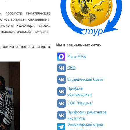
, просмотр тематических
ались вопросы, связанные с
нского характера: страх,
 психологической помощи,
Мы в социальных сетях:
ь одним из важных средств
Мы в MAX
СНО
Студенческий Совет
Профком
обучающихся
СОЛ "Ивушка"
Профсоюз работников
института
Волонтёрский отряд