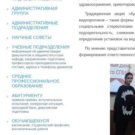
здравоохранения, ориентиров
АДМИНИСТРАТИВНАЯ
ГРУППА
Традиционная акция «К
видеороликов – такие формы 
АДМИНИСТРАТИВНЫЕ
социальными стереотипами
ПОДРАЗДЕЛЕНИЯ
подозрительность, снижени
НАУЧНЫЕ СОВЕТЫ
определение установок на вед
УЧЕБНЫЕ ПОДРАЗДЕЛЕНИЯ
По мнению представителе
информация об администрации
формирования ответственного
факультетов и общеинститутских
кафедр, направлениях подготовки,
профессорско-преподавательском
составе, адреса и телефоны деканатов
СРЕДНЕЕ
ПРОФЕССИОНАЛЬНОЕ
ОБРАЗОВАНИЕ
АБИТУРИЕНТУ
правила приема, вступительные
испытания, конкурсная ситуация,
проходной балл, довузовская
подготовка
ОБУЧАЮЩЕМУСЯ
расписание, студенческий профсоюз,
воспитательная работа