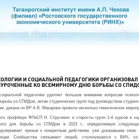
ХОЛОГИИ И СОЦИАЛЬНОЙ ПЕДАГОГИКИ ОРГАНИЗОВАЛ
УРОЧЕННЫЕ КО ВСЕМИРНОМУ ДНЮ БОРЬБЫ СО СПИД
социальной педагогики уделяет большое внимание вопросам психол
борьбы со СПИДом, актив студенческих групп под руководством студенче
ам. декана по ВР А.В. Макарова провели несколько тематических меропр
ого профбюро ФПиСП Н. Струсевич и старосты групп 1-4 курсов в х
ого дня борьбы со СПИДом в 2023 г., определяемую следующи
одчёркивает призыв к конкретным действиям, уже доказавшим свою
екции. Сообщества связывают людей, столкнувшихся с ВИЧ, со