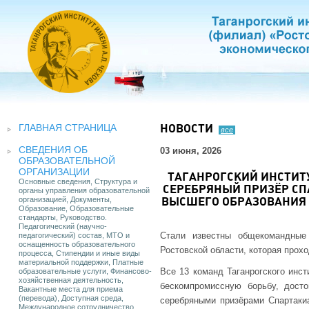
ГЛАВНАЯ СТРАНИЦА
НОВОСТИ
все
СВЕДЕНИЯ ОБ
03 июня, 2026
ОБРАЗОВАТЕЛЬНОЙ
ОРГАНИЗАЦИИ
ТАГАНРОГСКИЙ ИНСТИТУТ
Основные сведения, Структура и
СЕРЕБРЯНЫЙ ПРИЗЁР С
органы управления образовательной
организацией, Документы,
ВЫСШЕГО ОБРАЗОВАНИЯ 
Образование, Образовательные
стандарты, Руководство.
Педагогический (научно-
Стали известны общекомандные
педагогический) состав, МТО и
оснащенность образовательного
Ростовской области, которая прохо
процесса, Стипендии и иные виды
материальной поддержки, Платные
Все 13 команд Таганрогского инс
образовательные услуги, Финансово-
хозяйственная деятельность,
бескомпромиссную борьбу, дост
Вакантные места для приема
(перевода), Доступная среда,
серебряными призёрами Спартаки
Международное сотрудничество