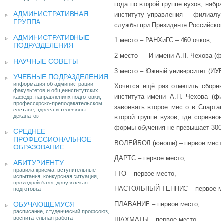
года по второй группе вузов, наб
АДМИНИСТРАТИВНАЯ
институту управления – филиалу
ГРУППА
службы при Президенте Российской
АДМИНИСТРАТИВНЫЕ
1 место – РАНХиГС – 460 очков,
ПОДРАЗДЕЛЕНИЯ
2 место – ТИ имени А.П. Чехова (
НАУЧНЫЕ СОВЕТЫ
3 место – Южный университет (ИУБ
УЧЕБНЫЕ ПОДРАЗДЕЛЕНИЯ
информация об администрации
Хочется ещё раз отметить сборн
факультетов и общеинститутских
института имени А.П. Чехова (
кафедр, направлениях подготовки,
профессорско-преподавательском
завоевать второе место в Спарта
составе, адреса и телефоны
деканатов
второй группе вузов, где соревн
формы обучения не превышает 300
СРЕДНЕЕ
ПРОФЕССИОНАЛЬНОЕ
ВОЛЕЙБОЛ (юноши) – первое мест
ОБРАЗОВАНИЕ
ДАРТС – первое место,
АБИТУРИЕНТУ
правила приема, вступительные
ГТО – первое место,
испытания, конкурсная ситуация,
проходной балл, довузовская
НАСТОЛЬНЫЙ ТЕННИС – первое м
подготовка
ОБУЧАЮЩЕМУСЯ
ПЛАВАНИЕ – первое место,
расписание, студенческий профсоюз,
воспитательная работа
ШАХМАТЫ – первое место,