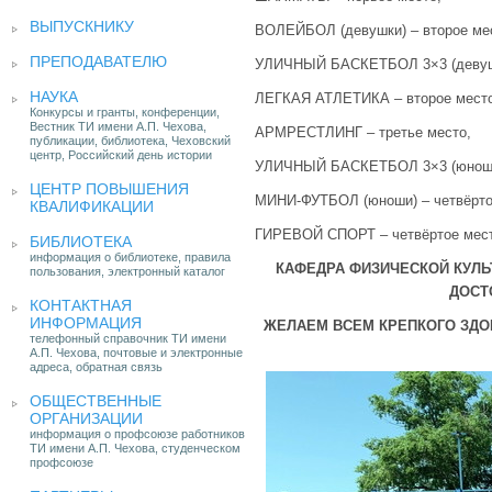
ВЫПУСКНИКУ
ВОЛЕЙБОЛ (девушки) – второе ме
ПРЕПОДАВАТЕЛЮ
УЛИЧНЫЙ БАСКЕТБОЛ 3×3 (девушк
НАУКА
ЛЕГКАЯ АТЛЕТИКА – второе место
Конкурсы и гранты, конференции,
Вестник ТИ имени А.П. Чехова,
АРМРЕСТЛИНГ – третье место,
публикации, библиотека, Чеховский
центр, Российский день истории
УЛИЧНЫЙ БАСКЕТБОЛ 3×3 (юноши)
ЦЕНТР ПОВЫШЕНИЯ
МИНИ-ФУТБОЛ (юноши) – четвёрто
КВАЛИФИКАЦИИ
ГИРЕВОЙ СПОРТ – четвёртое мест
БИБЛИОТЕКА
информация о библиотеке, правила
КАФЕДРА ФИЗИЧЕСКОЙ КУЛЬ
пользования, электронный каталог
ДОСТ
КОНТАКТНАЯ
ИНФОРМАЦИЯ
ЖЕЛАЕМ ВСЕМ КРЕПКОГО ЗДО
телефонный справочник ТИ имени
А.П. Чехова, почтовые и электронные
адреса, обратная связь
ОБЩЕСТВЕННЫЕ
ОРГАНИЗАЦИИ
информация о профсоюзе работников
ТИ имени А.П. Чехова, студенческом
профсоюзе