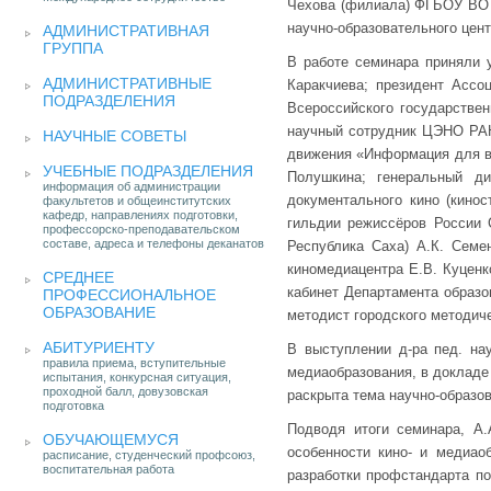
Чехова (филиала) ФГБОУ ВО «
научно-образовательного цен
АДМИНИСТРАТИВНАЯ
ГРУППА
В работе семинара приняли 
АДМИНИСТРАТИВНЫЕ
Каракчиева; президент Ассо
ПОДРАЗДЕЛЕНИЯ
Всероссийского государствен
научный сотрудник ЦЭНО РАН
НАУЧНЫЕ СОВЕТЫ
движения «Информация для в
УЧЕБНЫЕ ПОДРАЗДЕЛЕНИЯ
Полушкина; генеральный д
информация об администрации
документального кино (кино
факультетов и общеинститутских
кафедр, направлениях подготовки,
гильдии режиссёров России С
профессорско-преподавательском
составе, адреса и телефоны деканатов
Республика Саха) А.К. Сем
киномедиацентра Е.В. Куценк
СРЕДНЕЕ
кабинет Департамента образо
ПРОФЕССИОНАЛЬНОЕ
ОБРАЗОВАНИЕ
методист городского методиче
АБИТУРИЕНТУ
В выступлении д-ра пед. на
правила приема, вступительные
медиаобразования, в докладе
испытания, конкурсная ситуация,
проходной балл, довузовская
раскрыта тема научно-образо
подготовка
Подводя итоги семинара, А
ОБУЧАЮЩЕМУСЯ
особенности кино- и медиао
расписание, студенческий профсоюз,
воспитательная работа
разработки профстандарта по