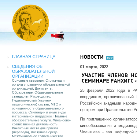
ГЛАВНАЯ СТРАНИЦА
НОВОСТИ
все
СВЕДЕНИЯ ОБ
01 марта, 2022
ОБРАЗОВАТЕЛЬНОЙ
УЧАСТИЕ ЧЛЕНОВ Н
ОРГАНИЗАЦИИ
Основные сведения, Структура и
СЕМИНАРЕ РАНХИГС 
органы управления образовательной
организацией, Документы,
25 февраля 2022 года в РА
Образование, Образовательные
стандарты, Руководство.
координат», организованный 
Педагогический (научно-
Российской академии народн
педагогический) состав, МТО и
оснащенность образовательного
центром при Правительстве Р
процесса, Стипендии и иные виды
материальной поддержки, Платные
По приглашению организаторо
образовательные услуги, Финансово-
хозяйственная деятельность,
кинообразования и медиапе
Вакантные места для приема
Челышева – зав. кафедрой пс
(перевода), Доступная среда,
Международное сотрудничество