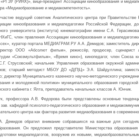
РГЭУ (РИНХ)», вице-президент Ассоциации кинообразования и медиапе
тра «Медиаобразование и медиакомпетентость».
участие ведущий советник Аналитического центра при Правительстве 
циации кинообразования и медиапедагогики Российской Федерации, д
ного университета (института) кинематографии имени С.А. Герасимов
ХиГС, член правления Ассоциации кинообразования и медиапедагогик
сех», куратор портала МЕДИАГРАМ.РУ А.А. Демидов; заместитель ди
иректор ООО «Абсолют фильм», режиссёр, продюсер, сценарист а
студии «Союзмультфильм», «Время кино»), кинопедагог, член Союза к
.Г. Струсовский; начальник Управления образования окружной админис
енов; старший методист МБОУ ДО «Д(П)Ц» Э.А. Шайдуллина; замести
о; директор Муниципального казенного научно-методического учрежден
вания и молодежной политики» муниципального образования городской
ского кабинета г. Ялта, преподаватель начальных классов А. Юнчик.
ук, профессора А.В. Федорова были представлены основные тенденци
 зав. кафедрой психолого-педагогического образования и медиакоммун
вательного центра как фактора развития медиаобразования в современно
.А. Демидов обратил внимание собравшихся на важные для сегодня
бразования. Он предложил представителю Министерства образовани
дготовки медиапедагогов, вооружив их новыми, медиаобразовательным