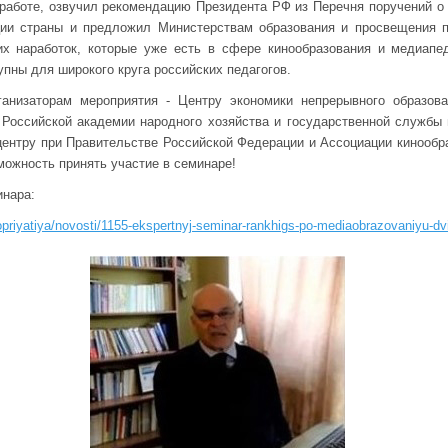
 работе, озвучил рекомендацию Президента РФ из Перечня поручений о
ции страны и предложил Министерствам образования и просвещения 
их наработок, которые уже есть в сфере кинообразования и медиапед
упны для широкого круга российских педагогов.
анизаторам мероприятия - Центру экономики непрерывного образов
Российской академии народного хозяйства и государственной службы 
ентру при Правительстве Российской Федерации и Ассоциации кинообр
можность принять участие в семинаре!
инара:
priyatiya/novosti/1155-ekspertnyj-seminar-rankhigs-po-mediaobrazovaniyu-d