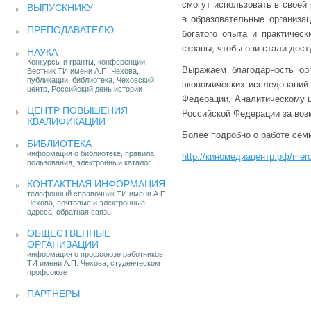
смогут использовать в своей
ВЫПУСКНИКУ
в образовательные организа
ПРЕПОДАВАТЕЛЮ
богатого опыта и практическ
страны, чтобы они стали дост
НАУКА
Конкурсы и гранты, конференции,
Выражаем благодарность орг
Вестник ТИ имени А.П. Чехова,
публикации, библиотека, Чеховский
экономических исследований 
центр, Российский день истории
Федерации, Аналитическому ц
ЦЕНТР ПОВЫШЕНИЯ
Российской Федерации за воз
КВАЛИФИКАЦИИ
Более подробно о работе сем
БИБЛИОТЕКА
информация о библиотеке, правила
http://киномедиацентр.рф/mero
пользования, электронный каталог
КОНТАКТНАЯ ИНФОРМАЦИЯ
телефонный справочник ТИ имени А.П.
Чехова, почтовые и электронные
адреса, обратная связь
ОБЩЕСТВЕННЫЕ
ОРГАНИЗАЦИИ
информация о профсоюзе работников
ТИ имени А.П. Чехова, студенческом
профсоюзе
ПАРТНЕРЫ