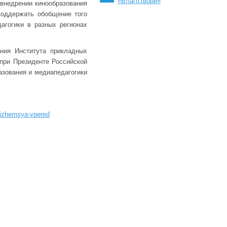
«БлагоТвори»
 внедрении кинообразования
поддержать обобщение того
агогики в разных регионах
ания Института прикладных
при Президенте Российской
азования и медиапедагогики
vizhemsya-vpered