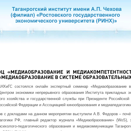
ОЦ «МЕДИАОБРАЗОВАНИЕ И МЕДИАКОМПЕТЕНТНОС
«МЕДИАОБРАЗОВАНИЕ В СИСТЕМЕ ОБРАЗОВАТЕЛЬНЫ
НХиГС состоялся онлайн экспертный семинар «Медиаобразование в
Центром экономики непрерывного образования Института прикладных э
ого хозяйства и государственной службы при Президенте Российской
оссийской Федерации и Ассоциацией кинообразования и медиапедагогик
в с докладами на данном мероприятии выступили А.В. Федоров – почё
дагогики РФ, главный редактор журнала «Медиаобразование» (WoS),
ихолого-педагогического образования и медиакоммуникации Таганрогс