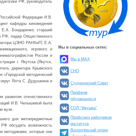
дагогики РФ, руководитель
Российской Федерации И.В.
оцент кафедры киноведения
а Е.А. Бондаренко; старший
и РФ, лидер Общественного
ректора ЦЭНО РАНХиГС Е.А.
Мы в социальных сетях:
нимационного, игрового и
инематографистов России и
Мы в MAX
трации г. Якутска (Якутск,
тель директора Крымского
СНО
ия «Городской методический
 округ Ялта С. Дудушкина и
Студенческий Совет
Профком
и развития отечественного
обучающихся
икаций И.В. Челышевой была
СОЛ "Ивушка"
м вузе.
Профсоюз работников
шнего дня метапредметные
института
я РФ обсудить возможность
Волонтёрский отряд
и методиками, которые они