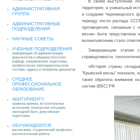
В своём выступлении лек
территория, а уникальный ист
АДМИНИСТРАТИВНАЯ
ГРУППА
и создание Черноморского ф
периоду после распада СССР
АДМИНИСТРАТИВНЫЕ
противоречия, связанные с 
ПОДРАЗДЕЛЕНИЯ
весна» была представлена н
НАУЧНЫЕ СОВЕТЫ
волеизъявление стало ответом
УЧЕБНЫЕ ПОДРАЗДЕЛЕНИЯ
Завершающим этапом ст
информация об администрации
справедливости, геополитичес
факультетов и общеинститутских
кафедр, направлениях подготовки,
профессорско-преподавательском
«История страны склады
составе, адреса и телефоны деканатов
“Крымской весны” показали, 
СРЕДНЕЕ
также обратила внимание на
ПРОФЕССИОНАЛЬНОЕ
систем (ВБС) РФ.
ОБРАЗОВАНИЕ
АБИТУРИЕНТУ
правила приема, вступительные
испытания, конкурсная ситуация,
проходной балл, довузовская
подготовка
ОБУЧАЮЩЕМУСЯ
расписание, студенческий профсоюз,
воспитательная работа