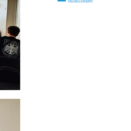
«БлагоТвори»