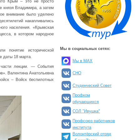
 что Крым – это не просто
ие князя Владимира, а затем
бое внимание было уделено
десятилетий накапливались
ного населения. «Крымская
цесса, в котором народное
Мы в социальных сетях:
ли понятие исторической
е даты 18 марта.
Мы в MAX
 части лекции. — События
ов». Валентина Анатольевна
СНО
войск – Войск беспилотных
Студенческий Совет
Профком
обучающихся
СОЛ "Ивушка"
Профсоюз работников
института
Волонтёрский отряд