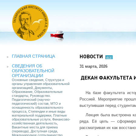
ГЛАВНАЯ СТРАНИЦА
НОВОСТИ
все
СВЕДЕНИЯ ОБ
31 марта, 2026
ОБРАЗОВАТЕЛЬНОЙ
ОРГАНИЗАЦИИ
ДЕКАН ФАКУЛЬТЕТА И
Основные сведения, Структура и
органы управления образовательной
организацией, Документы,
Образование, Образовательные
На базе факультета исто
стандарты, Руководство.
Россией. Мероприятие прошл
Педагогический (научно-
педагогический) состав, МТО и
выступившая перед студента
оснащенность образовательного
процесса, Стипендии и иные виды
Лекция была выстроена ка
материальной поддержки, Платные
образовательные услуги, Финансово-
ряда. Её цель — сформиров
хозяйственная деятельность,
Вакантные места для приема
рассматривая их как восстано
(перевода), Доступная среда,
Международное сотрудничество