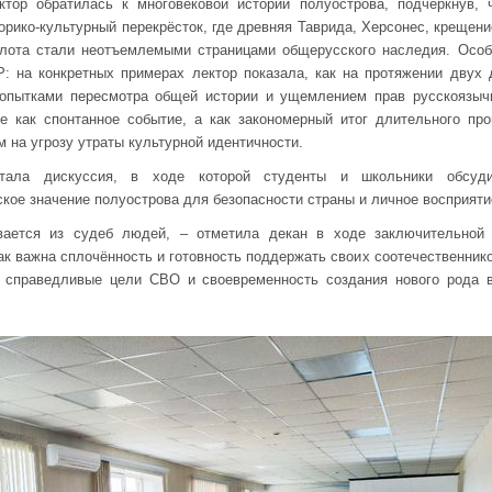
тор обратилась к многовековой истории полуострова, подчеркнув,
орико-культурный перекрёсток, где древняя Таврида, Херсонес, крещен
лота стали неотъемлемыми страницами общерусского наследия. Осо
: на конкретных примерах лектор показала, как на протяжении двух 
попытками пересмотра общей истории и ущемлением прав русскоязыч
е как спонтанное событие, а как закономерный итог длительного про
 на угрозу утраты культурной идентичности.
ала дискуссия, в ходе которой студенты и школьники обсуди
кое значение полуострова для безопасности страны и личное восприяти
вается из судеб людей, – отметила декан в ходе заключительной
как важна сплочённость и готовность поддержать своих соотечественник
 справедливые цели СВО и своевременность создания нового рода 